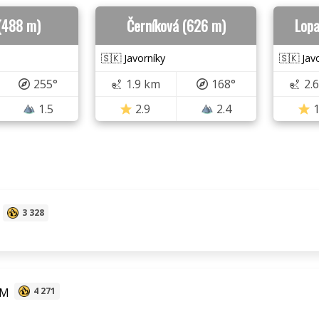
(488 m)
Černíková (626 m)
Lopa
🇸🇰 Javorníky
🇸🇰 Jav
255°
1.9 km
168°
2.
1.5
2.9
2.4
1
3 328
 M
4 271