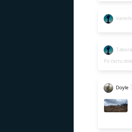
Varech
Tabora
Po čertu dobr
Doyle