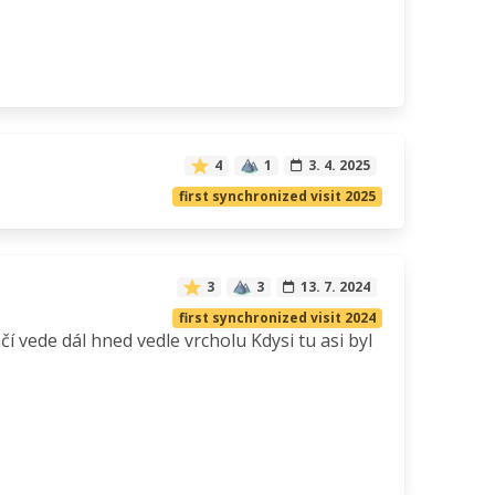
4
1
3. 4. 2025
first synchronized visit 2025
3
3
13. 7. 2024
first synchronized visit 2024
 vede dál hned vedle vrcholu Kdysi tu asi byl