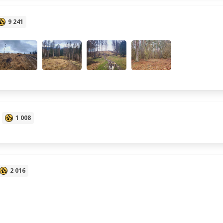
9 241
1 008
2 016