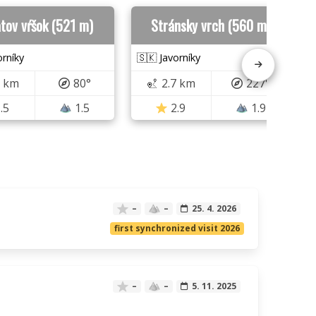
tov vŕšok (521 m)
Stránsky vrch (560 m)
orníky
🇸🇰 Javorníky
6 km
80°
2.7 km
227°
.5
1.5
2.9
1.9
–
–
25. 4. 2026
first synchronized visit 2026
–
–
5. 11. 2025