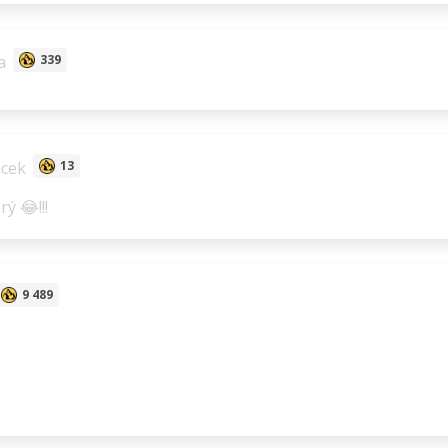
a
339
cek
13
ý 😂!!!
9 489