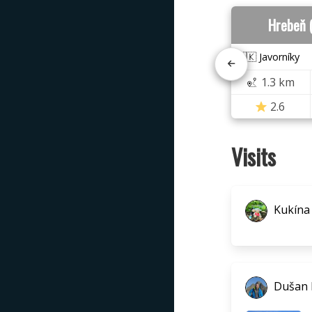
Hrebeň 
🇸🇰 Javorníky
1.3 km
2.6
Visits
Kukína
Dušan