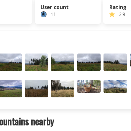
User count
Rating
11
2.9
ountains nearby