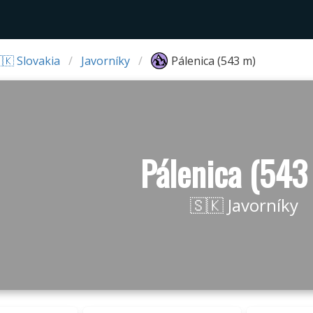
🇰 Slovakia
Javorníky
Pálenica (543 m)
Pálenica (543
🇸🇰 Javorníky