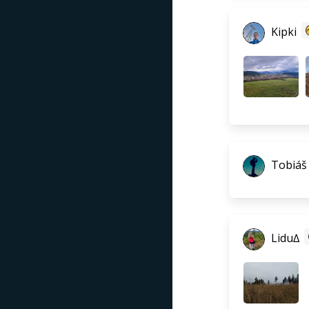
Kipki
Tobiáš
Lidu∆