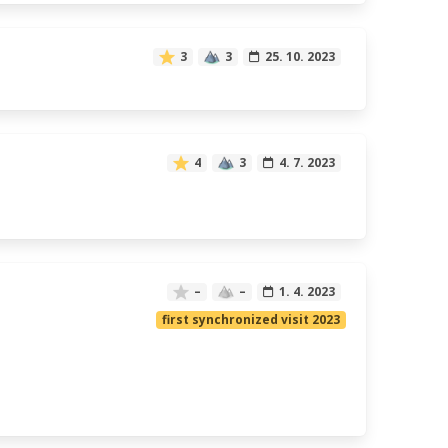
3
3
25. 10. 2023
4
3
4. 7. 2023
–
–
1. 4. 2023
first synchronized visit 2023