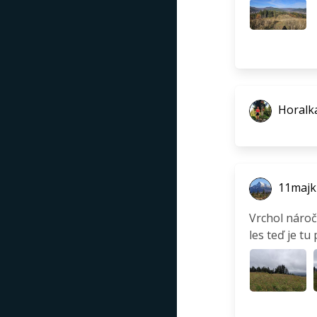
Horalka
11majk
Vrchol nároč
les teď je tu