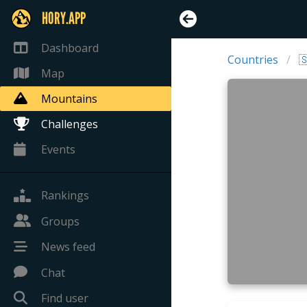
HORY.APP
Dashboard
Countries

Map
Mountains
Challenges
Events
Rankings
Groups
News feed
Chat
Find user