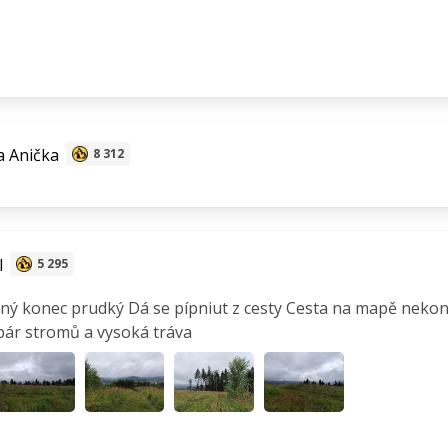
 Anička
8 312
l
5 295
ný konec prudký Dá se pípniut z cesty Cesta na mapě nekončí
 pár stromů a vysoká tráva