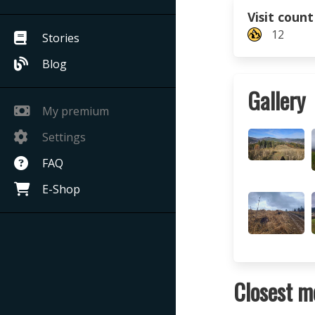
Visit count
12
Stories
Blog
Gallery
My premium
Settings
FAQ
E-Shop
Closest m