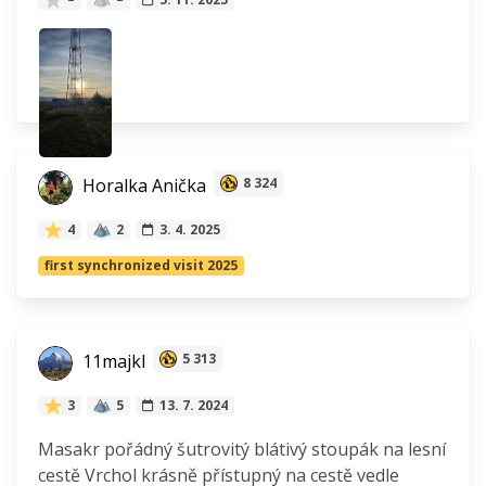
Horalka Anička
8 324
4
2
3. 4. 2025
first synchronized visit 2025
11majkl
5 313
3
5
13. 7. 2024
Masakr pořádný šutrovitý blátivý stoupák na lesní
cestě Vrchol krásně přístupný na cestě vedle