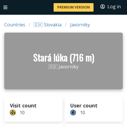
Log in
PREMIUM VERSION
Countries
🇸🇰 Slovakia
Javorníky
Stará lúka (716 m)
🇸🇰 Javorníky
Visit count
User count
10
10