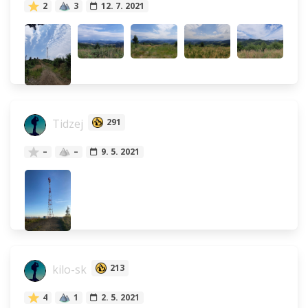
2
3
12. 7. 2021
Tidzej
291
–
–
9. 5. 2021
kilo-sk
213
4
1
2. 5. 2021