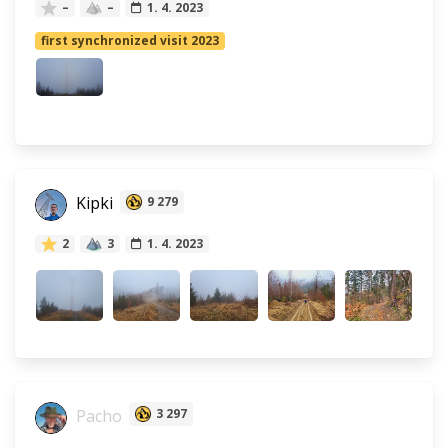
–
–
1. 4. 2023
first synchronized visit 2023
Kipki
9 279
2
3
1. 4. 2023
Pacho
3 297