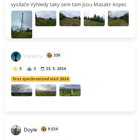
vysílače Výhledy taky sem tam jsou Masakr kopec
Varecha
339
5
3
23. 5. 2024
first synchronized visit 2024
Doyle
9 524