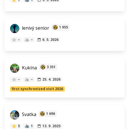
lenivý senior
1 955
–
–
6. 5. 2026
Kukína
3 351
–
–
25. 4. 2026
first synchronized visit 2026
Svatka
1 696
5
1
13. 9. 2025