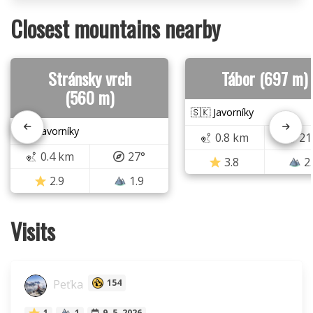
Closest mountains nearby
Stránsky vrch
Tábor (697 m)
(560 m)
🇸🇰 Javorníky
🇸🇰 Javorníky
0.8 km
21
0.4 km
27°
3.8
2
2.9
1.9
Visits
Peťka
154
1
1
9. 5. 2026