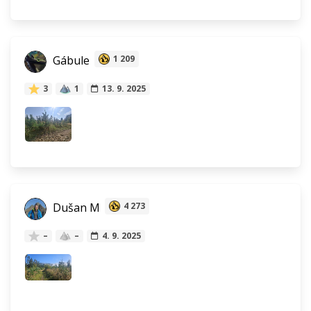
Gábule
1 209
3
1
13. 9. 2025
Dušan M
4 273
–
–
4. 9. 2025