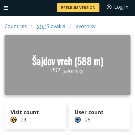
Log in
PREMIUM VERSION
Countries
🇸🇰 Slovakia
Javorníky
Šajdov vrch (588 m)
🇸🇰 Javorníky
Visit count
User count
29
25