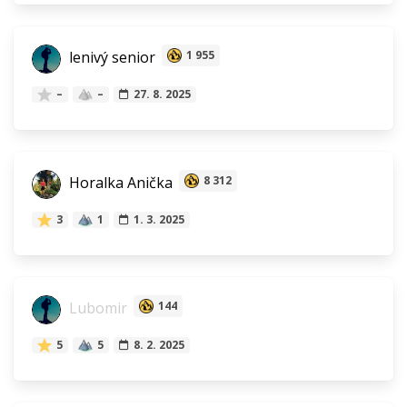
lenivý senior
1 955
–
–
27. 8. 2025
Horalka Anička
8 312
3
1
1. 3. 2025
Lubomir
144
5
5
8. 2. 2025