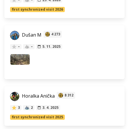
first synchronized visit 2026
Dušan M
4 273
–
–
5. 11. 2025
Horalka Anička
8 312
3
2
3. 4. 2025
first synchronized visit 2025