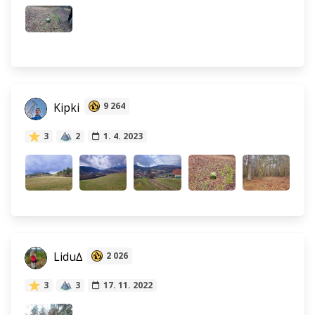
Kipki
9 264
3
2
1. 4. 2023
Lidu∆
2 026
3
3
17. 11. 2022