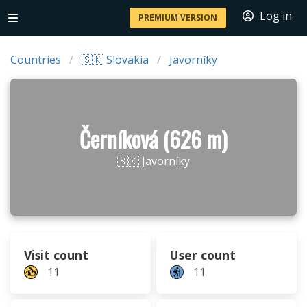
Log in
PREMIUM VERSION
Countries
🇸🇰 Slovakia
Javorníky
Černíková (626 m)
🇸🇰 Javorníky
Visit count
User count
11
11