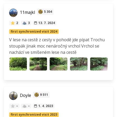
11majkl
5 304
2
3
13. 7. 2024
first synchronized visit 2024
V lese na cestě z cesty v pohodě jde pípat Trochu
stoupák jinak moc nenáročný vrchol Vrchol se
nachází ve smíšeném lese na cestě
Doyle
9 511
–
–
1. 4. 2023
first synchronized visit 2023