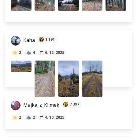
Kaha
1 191
2
4
6. 12. 2025
Majka_z_Klimek
7 397
2
2
4. 10. 2025