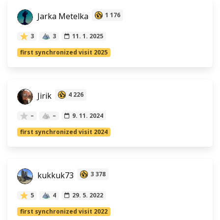
Jarka Metelka
1 176
3
3
11. 1. 2025
first synchronized visit 2025
Jirik
4 226
–
–
9. 11. 2024
first synchronized visit 2024
kukkuk73
3 378
5
4
29. 5. 2022
first synchronized visit 2022