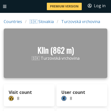
Log in
PREMIUM VERSION
Countries
🇸🇰 Slovakia
Turzovská vrchovina
Klin (862 m)
🇸🇰 Turzovská vrchovina
Visit count
User count
8
8