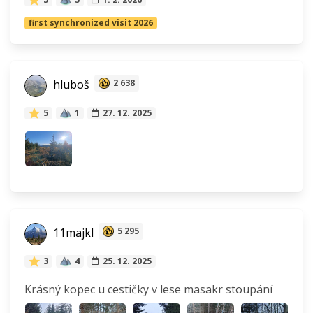
first synchronized visit 2026
hluboš
2 638
5
1
27. 12. 2025
11majkl
5 295
3
4
25. 12. 2025
Krásný kopec u cestičky v lese masakr stoupání