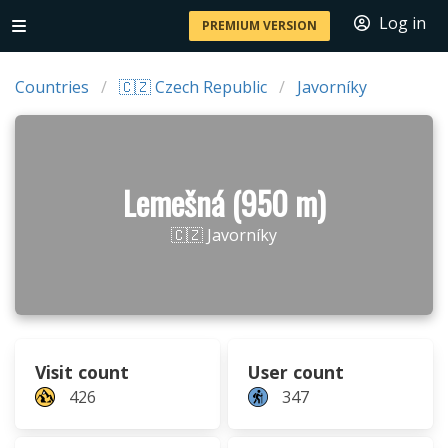
Log in
PREMIUM VERSION
Countries
🇨🇿 Czech Republic
Javorníky
Lemešná (950 m)
🇨🇿 Javorníky
Visit count
User count
426
347