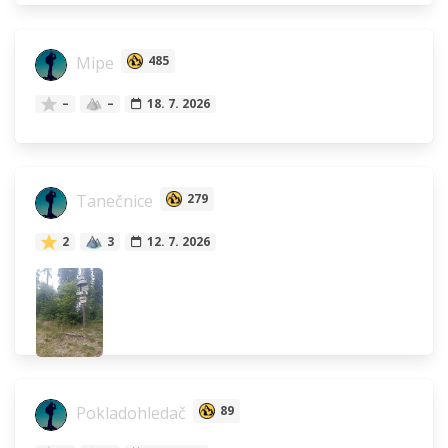
Mipe
485
–
–
18. 7. 2026
Tanečnice
279
2
3
12. 7. 2026
Pokladohledač
89