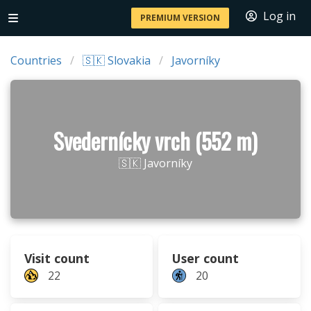
Log in
PREMIUM VERSION
Countries
🇸🇰 Slovakia
Javorníky
Svedernícky vrch (552 m)
🇸🇰 Javorníky
Visit count
User count
22
20