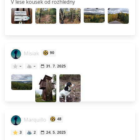
V lese kousek od rozhledny
Misiak
90
–
–
31. 7. 2025
Marquillo
48
3
2
24. 5. 2025