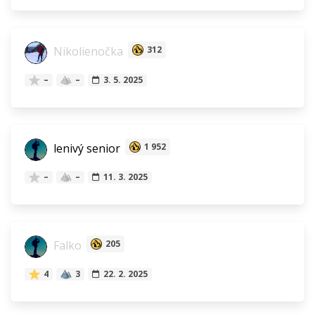
Nikolienočka
312
–
–
3. 5. 2025
lenivý senior
1 952
–
–
11. 3. 2025
Falko
205
4
3
22. 2. 2025