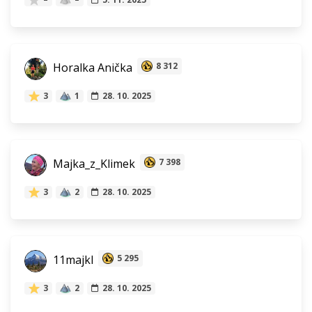
Horalka Anička
8 312
3
1
28. 10. 2025
Majka_z_Klimek
7 398
3
2
28. 10. 2025
11majkl
5 295
3
2
28. 10. 2025