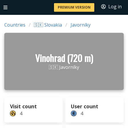
Log in
PREMIUM VERSION
Countries
🇸🇰 Slovakia
Javorníky
Vinohrad (720 m)
🇸🇰 Javorníky
Visit count
User count
4
4