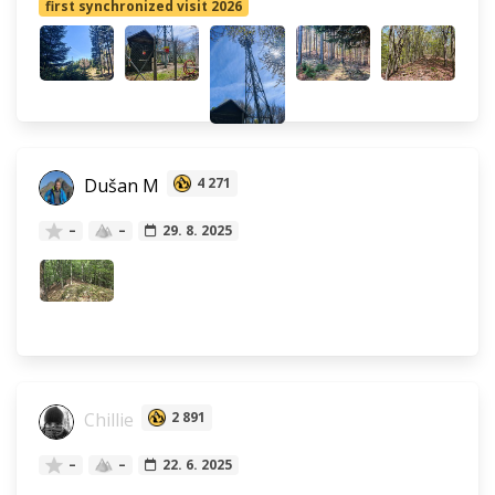
first synchronized visit 2026
Dušan M
4 271
–
–
29. 8. 2025
Chillie
2 891
–
–
22. 6. 2025