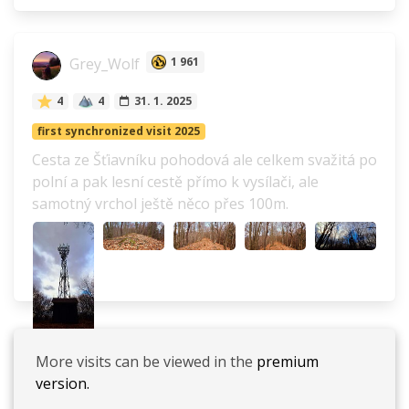
Grey_Wolf
1 961
4
4
31. 1. 2025
first synchronized visit 2025
Cesta ze Šťiavníku pohodová ale celkem svažitá po
polní a pak lesní cestě přímo k vysílači, ale
samotný vrchol ještě něco přes 100m.
More visits can be viewed in the
premium
version.