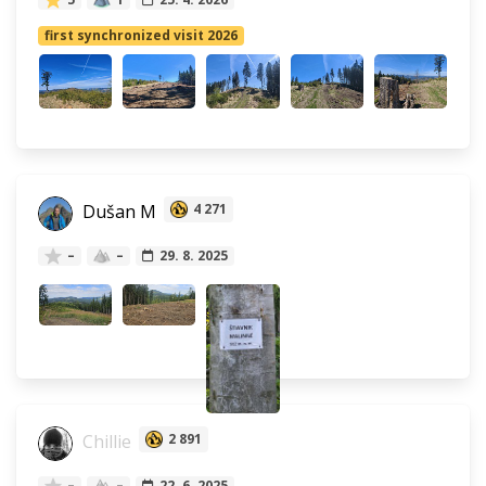
first synchronized visit 2026
Dušan M
4 271
–
–
29. 8. 2025
Chillie
2 891
–
–
22. 6. 2025