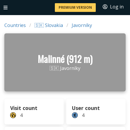
Log in
PREMIUM VERSION
Countries
🇸🇰 Slovakia
Javorníky
Malinné (912 m)
🇸🇰 Javorníky
Visit count
User count
4
4