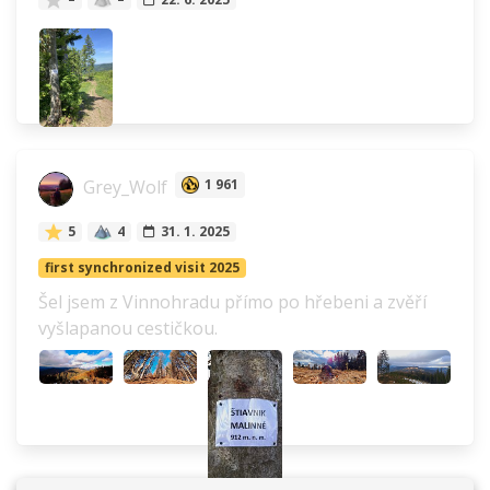
Grey_Wolf
1 961
5
4
31. 1. 2025
first synchronized visit 2025
Šel jsem z Vinnohradu přímo po hřebeni a zvěří
vyšlapanou cestičkou.