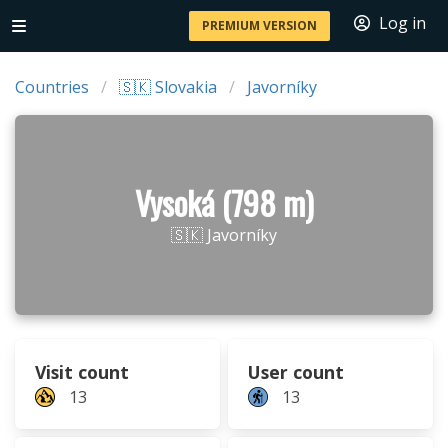
Log in
PREMIUM VERSION
Countries
🇸🇰 Slovakia
Javorníky
Vysoká (798 m)
🇸🇰 Javorníky
Visit count
User count
13
13