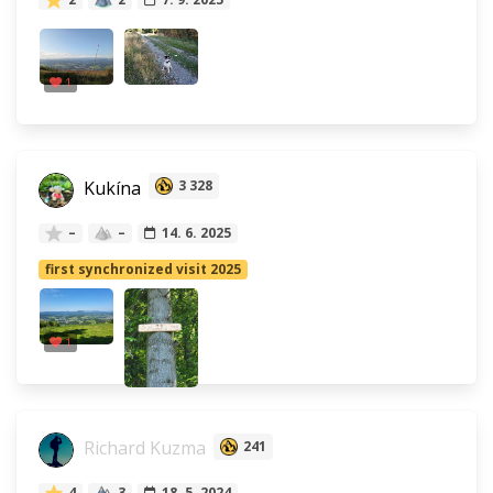
1
Kukína
3 328
–
–
14. 6. 2025
first synchronized visit 2025
1
Richard Kuzma
241
4
3
18. 5. 2024