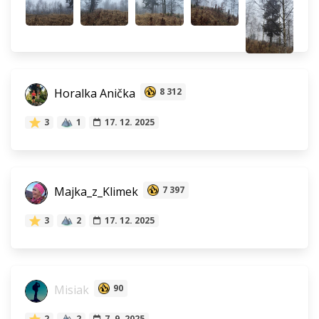
Horalka Anička
8 312
3
1
17. 12. 2025
Majka_z_Klimek
7 397
3
2
17. 12. 2025
Misiak
90
2
2
7. 9. 2025