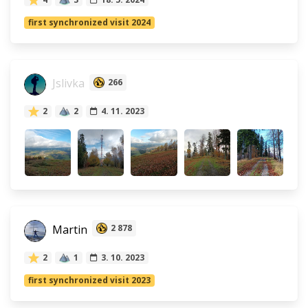
first synchronized visit 2024
Jslivka
266
2
2
4. 11. 2023
Martin
2 878
2
1
3. 10. 2023
first synchronized visit 2023