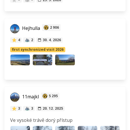
Hejhulla
2 906
4
2
30. 4. 2026
first synchronized visit 2026
11majkl
5 295
3
3
20. 12. 2025
Ve vysoké trávě dorý přístup