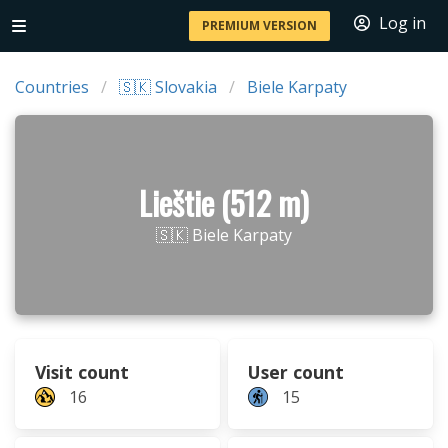
Log in
PREMIUM VERSION
Countries
🇸🇰 Slovakia
Biele Karpaty
Lieštie (512 m)
🇸🇰 Biele Karpaty
Visit count
User count
16
15