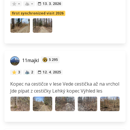
–
–
13. 3. 2026
first synchronized visit 2026
11majkl
5 295
3
2
12. 4. 2025
Kopec na cestičce v lese Vede cestička až na vrchol
Jde pípat z cestičky Lehký kopec Výhled les