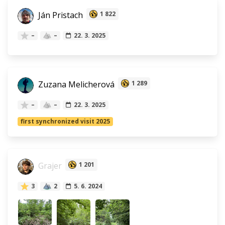
Ján Pristach
1 822
–
–
22. 3. 2025
Zuzana Melicherová
1 289
–
–
22. 3. 2025
first synchronized visit 2025
Grajer
1 201
3
2
5. 6. 2024