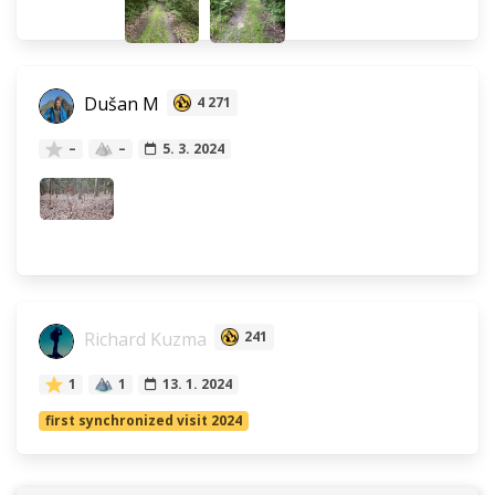
Dušan M
4 271
–
–
5. 3. 2024
Richard Kuzma
241
1
1
13. 1. 2024
first synchronized visit 2024