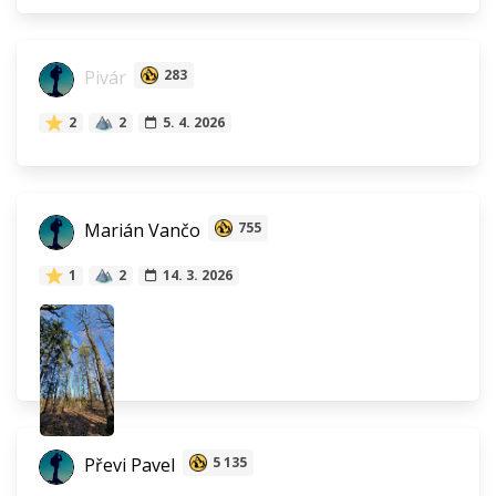
Pivár
283
2
2
5. 4. 2026
Marián Vančo
755
1
2
14. 3. 2026
Převi Pavel
5 135