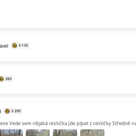
avel
5 135
283
l
5 295
lese Vede sem nějaká cestička Jde pípat z cestičky Středně 