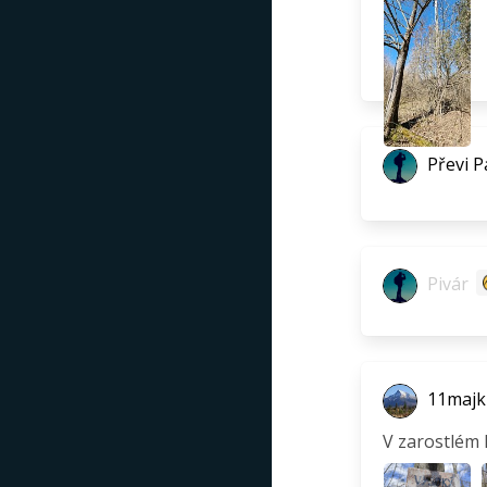
Převi P
Pivár
11majk
V zarostlém 