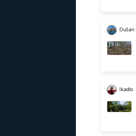
Dušan
Ikadlo