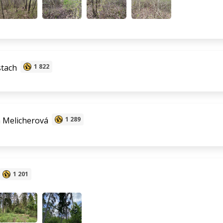
stach
1 822
 Melicherová
1 289
1 201