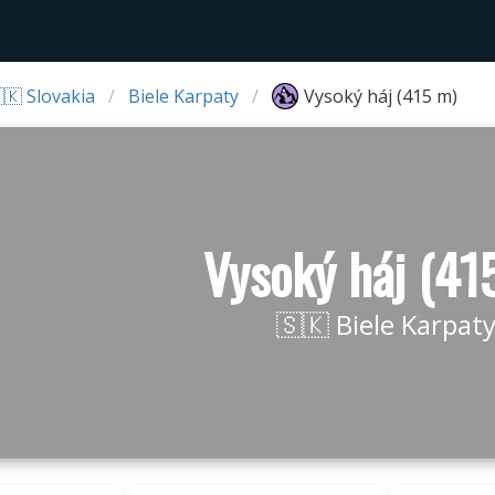
🇰 Slovakia
Biele Karpaty
Vysoký háj (415 m)
Vysoký háj (41
🇸🇰 Biele Karpat