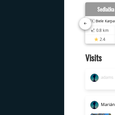
Sedlačka
🇸🇰 Biele Karpa
0.8 km
2.4
Visits
adams
Marián