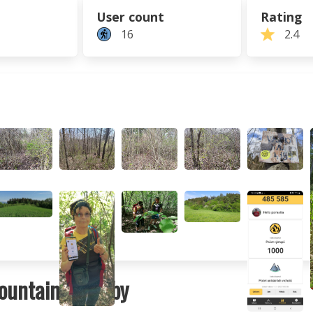
User count
Rating
16
2.4
ountains nearby