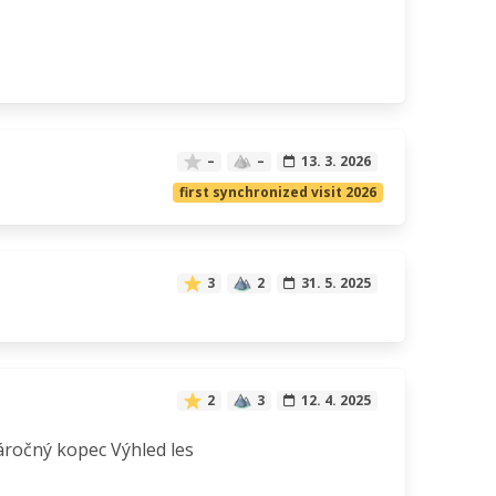
–
–
13. 3. 2026
first synchronized visit 2026
3
2
31. 5. 2025
2
3
12. 4. 2025
náročný kopec Výhled les