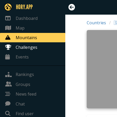
HORY.APP
Dashboard
Countries

Map
Mountains
Challenges
Events
Rankings
Groups
News feed
Chat
Find user