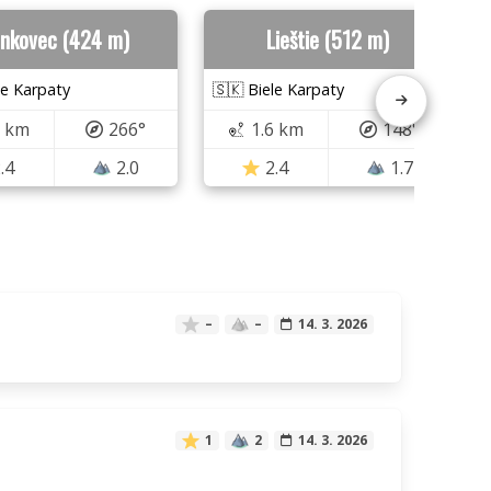
nkovec (424 m)
Lieštie (512 m)
le Karpaty
🇸🇰 Biele Karpaty
5 km
266°
1.6 km
148°
.4
2.0
2.4
1.7
–
–
14. 3. 2026
1
2
14. 3. 2026