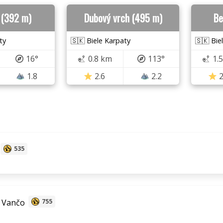
 (392 m)
Dubový vrch (495 m)
Be
ty
🇸🇰 Biele Karpaty
🇸🇰 Bie
16°
0.8 km
113°
1.
1.8
2.6
2.2
2
535
 Vančo
755