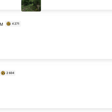
 M
4 271
2 604