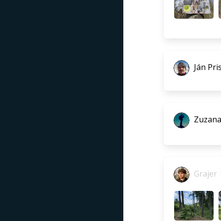
Ján Pri
Zuzana
Grajer