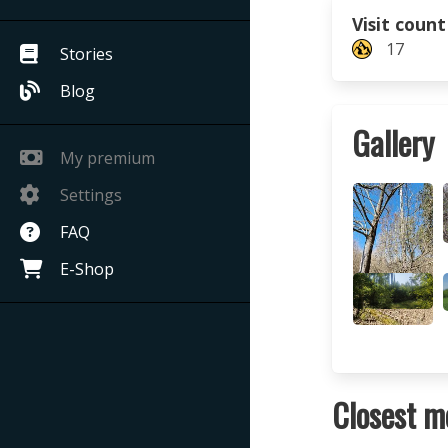
Visit count
17
Stories
Blog
Gallery
My premium
Settings
FAQ
E-Shop
Closest m