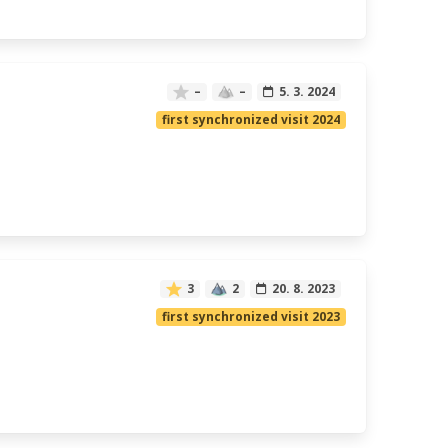
–
–
5. 3. 2024
first synchronized visit 2024
3
2
20. 8. 2023
first synchronized visit 2023