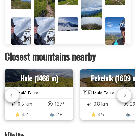
Closest mountains nearby
Hole (1466 m)
Pekelník (1609 
🇸🇰 Malá Fatra
🇸🇰 Malá Fatra
0.5 km
137°
0.8 km
29
4.2
2.8
4.5
3