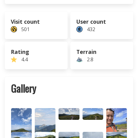
Visit count
User count
501
432
Rating
Terrain
4.4
2.8
Gallery