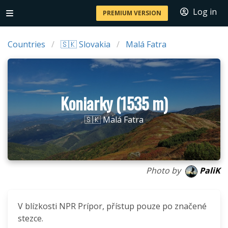
Log in
PREMIUM VERSION
Countries
🇸🇰 Slovakia
Malá Fatra
Koniarky (1535 m)
🇸🇰 Malá Fatra
Photo by
PaliK
V blízkosti NPR Prípor, přístup pouze po značené
stezce.