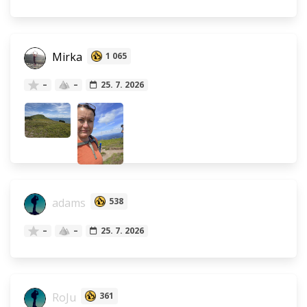
Mirka
1 065
–
–
25. 7. 2026
adams
538
–
–
25. 7. 2026
RoJu
361