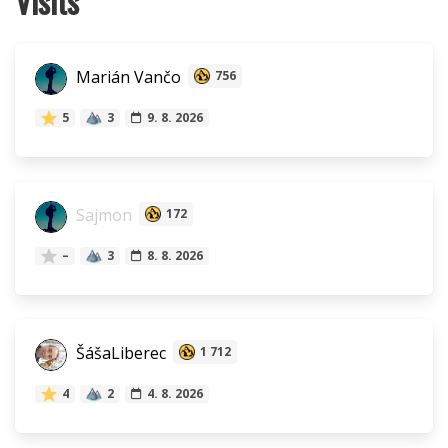
Visits
Marián Vančo
756
5
3
9. 8. 2026
Sajmon
172
–
3
8. 8. 2026
ŠášaLiberec
1 712
4
2
4. 8. 2026