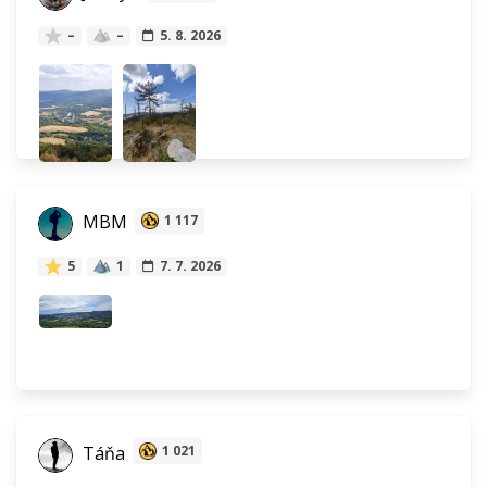
–
–
5. 8. 2026
MBM
1 117
5
1
7. 7. 2026
Táňa
1 021