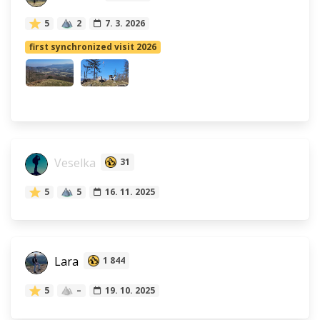
5
2
7. 3. 2026
first synchronized visit 2026
Veselka
31
5
5
16. 11. 2025
Lara
1 844
5
–
19. 10. 2025