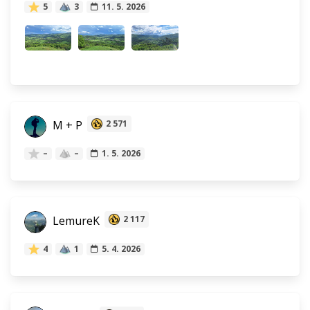
5
3
11. 5. 2026
M + P
2 571
–
–
1. 5. 2026
LemureK
2 117
4
1
5. 4. 2026