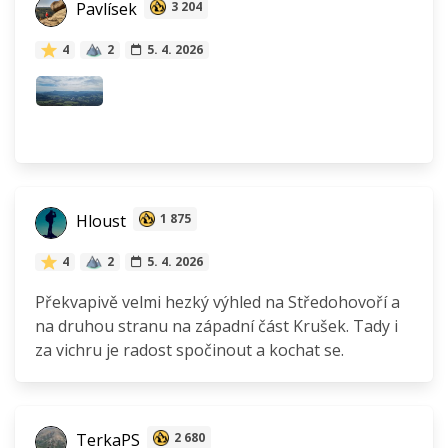
Pavlísek
3 204
4
2
5. 4. 2026
Hloust
1 875
4
2
5. 4. 2026
Překvapivě velmi hezký výhled na Středohovoří a
na druhou stranu na západní část Krušek. Tady i
za vichru je radost spočinout a kochat se.
TerkaPS
2 680