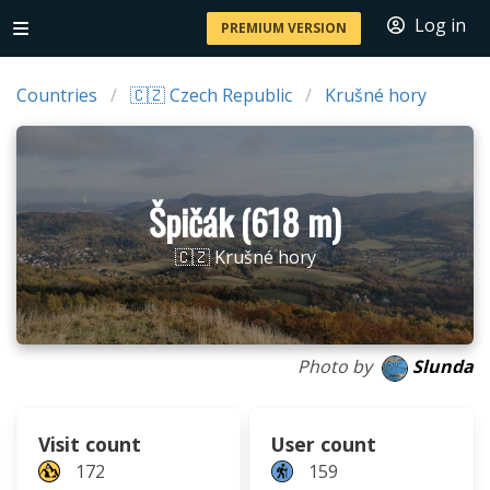
Log in
PREMIUM VERSION
Countries
🇨🇿 Czech Republic
Krušné hory
Špičák (618 m)
🇨🇿 Krušné hory
Photo by
Slunda
Visit count
User count
172
159