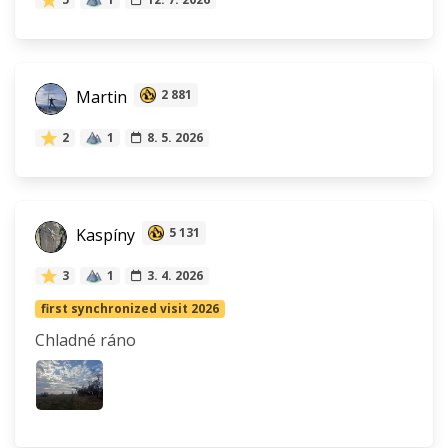
Martin
2 881
2
1
8. 5. 2026
Kaspíny
5 131
3
1
3. 4. 2026
first synchronized visit 2026
Chladné ráno