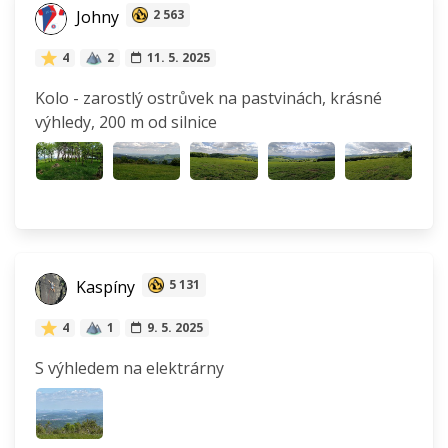
Johny
2 563
4
2
11. 5. 2025
Kolo - zarostlý ostrůvek na pastvinách, krásné
výhledy, 200 m od silnice
Kaspíny
5 131
4
1
9. 5. 2025
S výhledem na elektrárny