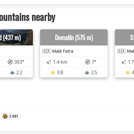
ountains nearby
d (437 m)
Domašín (575 m)
S
🇸🇰 Malá Fatra
🇸🇰 Mal
303°
1.4 km
7°
1.
2.2
3.8
2.5
4
2 881