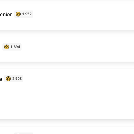
senior
1 952
r
1 894
a
2 908