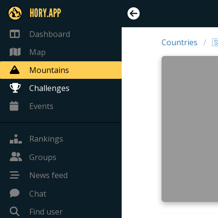
HORY.APP
Dashboard
Countries

Map
Mountains
Challenges
Events
Rankings
Groups
News feed
Chat
Find user