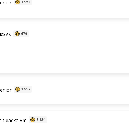
senior
1 952
icSVK
679
senior
1 952
 tulačka Rm
7 184