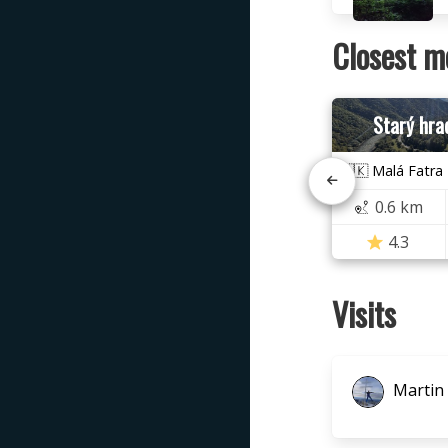
Closest m
Starý hra
🇸🇰 Malá Fatra
0.6 km
4.3
Visits
Martin