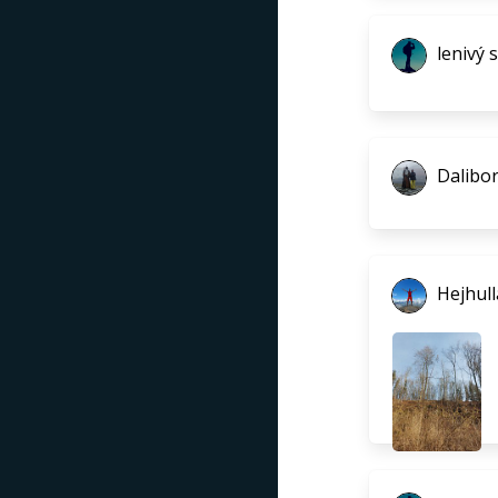
lenivý 
Dalibo
Hejhull