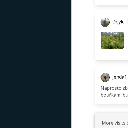
Doyle
Jenda1
Naprosto zby
bouřkami bud
More visits 