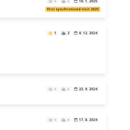
–
–
18. 1. 2025
first synchronized visit 2025
1
2
8. 12. 2024
–
–
22. 9. 2024
–
–
17. 8. 2024