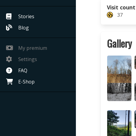
Visit count
37
Stories
Blog
Gallery
My premium
Settings
FAQ
E-Shop