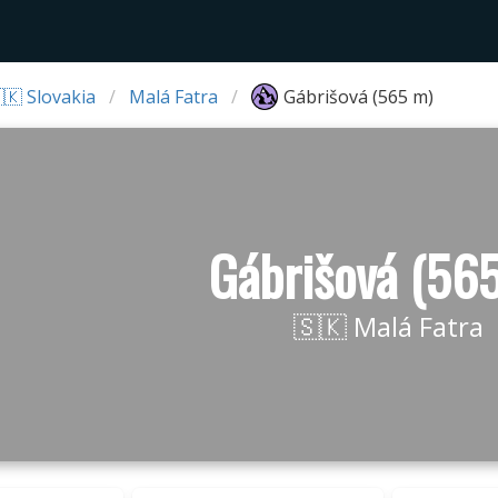
🇰 Slovakia
Malá Fatra
Gábrišová (565 m)
Gábrišová (56
🇸🇰 Malá Fatra