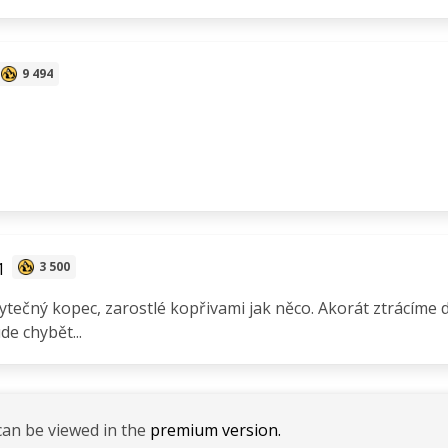
9 494
1
3 500
tečný kopec, zarostlé kopřivami jak něco. Akorát ztrácíme
e chybět...
can be viewed in the
premium version.