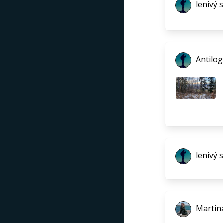
lenivý 
Antilog
lenivý 
Martina