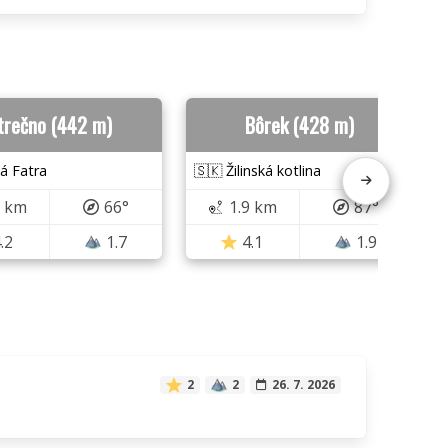
trečno (442 m)
Bôrek (428 m)
á Fatra
🇸🇰 Žilinská kotlina
7 km
66°
1.9 km
87°
.2
1.7
4.1
1.9
2
2
26. 7. 2026