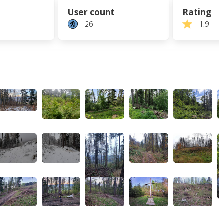
User count
Rating
26
1.9