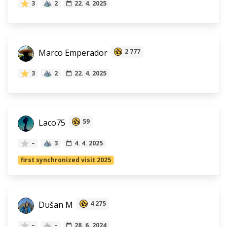
3
2
22. 4. 2025
Marco Emperador
2 777
3
2
22. 4. 2025
Laco75
59
–
3
4. 4. 2025
first synchronized visit 2025
Dušan M
4 275
–
–
28. 6. 2024