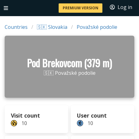
Log in
PREMIUM VERSION
Countries
🇸🇰 Slovakia
Považské podolie
Pod Brekovcom (379 m)
🇸🇰 Považské podolie
Visit count
User count
10
10