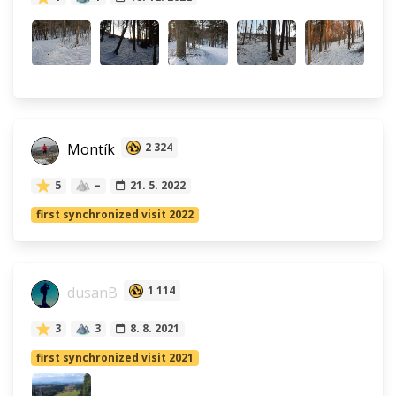
Montík
2 324
5
–
21. 5. 2022
first synchronized visit 2022
dusanB
1 114
3
3
8. 8. 2021
first synchronized visit 2021