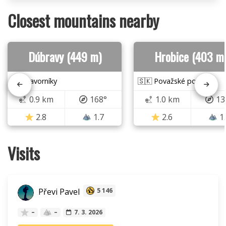
Closest mountains nearby
Dúbravy (449 m)
Hrobice (403 m
🇸🇰 Javorníky
🇸🇰 Považské podolie
0.9 km
168°
1.0 km
13
2.8
1.7
2.6
1
Visits
Převi Pavel
5 146
–
–
7. 3. 2026