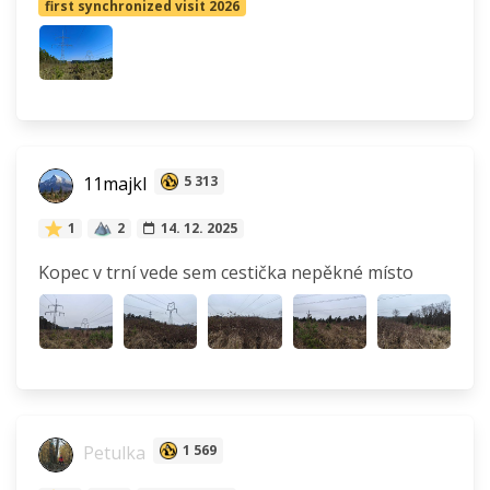
first synchronized visit 2026
11majkl
5 313
1
2
14. 12. 2025
Kopec v trní vede sem cestička nepěkné místo
Petulka
1 569