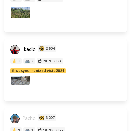
Ikadlo
2 604
3
2
20. 1. 2024
first synchronized visit 2024
Pacho
3 297
1
1
18. 12. 2022