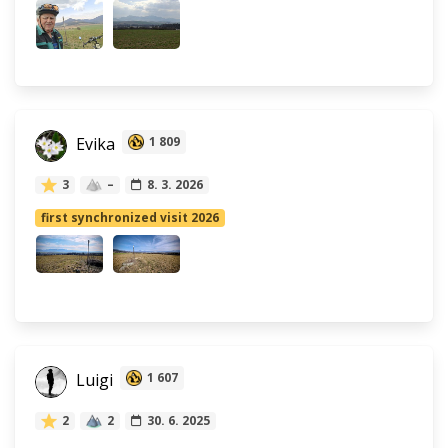
Evika
1 809
3
–
8. 3. 2026
first synchronized visit 2026
Luigi
1 607
2
2
30. 6. 2025