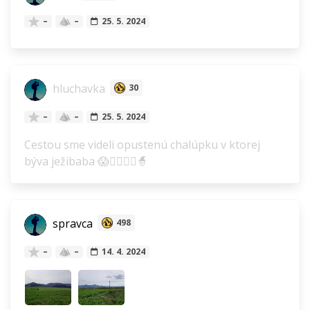
–
–
25. 5. 2024
hluchavka
30
–
–
25. 5. 2024
Cestou sme videli opustenú chalúpku v ktorej
býva ježibaba 😱🧙‍♂️🧙‍♀️🧙
spravca
498
–
–
14. 4. 2024