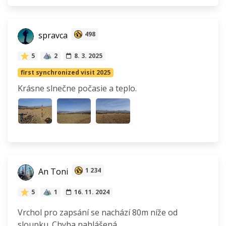
spravca
498
5
2
8. 3. 2025
first synchronized visit 2025
Krásne slnečne počasie a teplo.
An Toni
1 234
5
1
16. 11. 2024
Vrchol pro zapsání se nachází 80m níže od
sloupku. Chyba nahlášená.