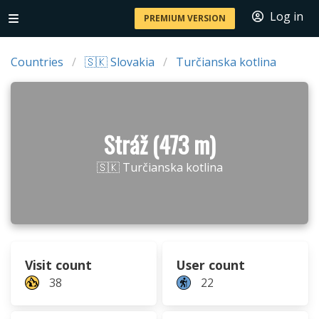
Log in
PREMIUM VERSION
Countries
🇸🇰 Slovakia
Turčianska kotlina
Stráž (473 m)
🇸🇰 Turčianska kotlina
Visit count
User count
38
22