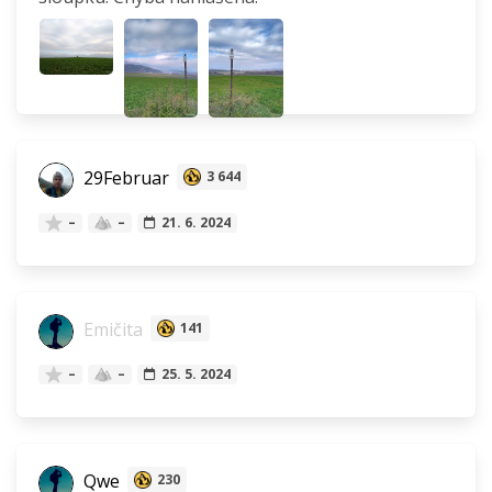
29Februar
3 644
–
–
21. 6. 2024
Emičita
141
–
–
25. 5. 2024
Qwe
230