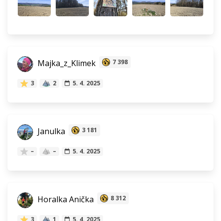
Majka_z_Klimek
7 398
3
2
5. 4. 2025
Janulka
3 181
–
–
5. 4. 2025
Horalka Anička
8 312
3
1
5. 4. 2025