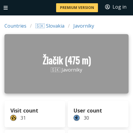
Log in
PREMIUM VERSION
Countries
🇸🇰 Slovakia
Javorníky
Žiačik (475 m)
🇸🇰 Javorníky
Visit count
User count
31
30