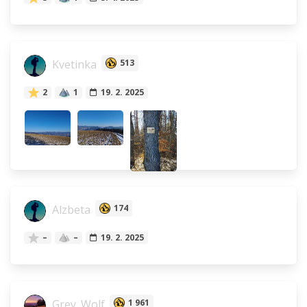
Kvetinka
513
2
1
19. 2. 2025
Alzbeta
174
–
–
19. 2. 2025
Grey_Wolf
1 961