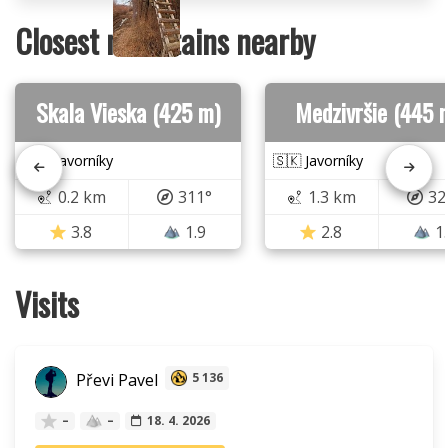
Closest mountains nearby
Skala Vieska (425 m)
Medzivršie (445 
🇸🇰 Javorníky
🇸🇰 Javorníky
0.2 km
311°
1.3 km
32
3.8
1.9
2.8
1
Visits
Převi Pavel
5 136
–
–
18. 4. 2026