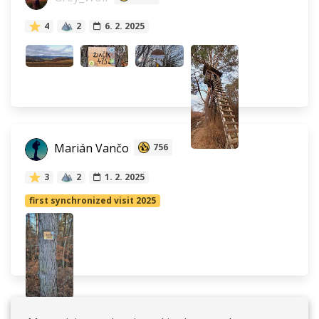
4
2
6. 2. 2025
Marián Vančo
756
3
2
1. 2. 2025
first synchronized visit 2025