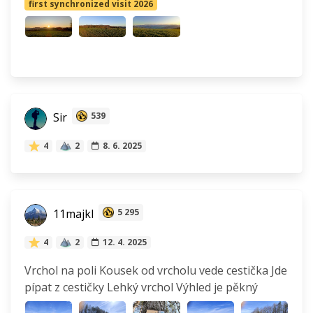
first synchronized visit 2026
Sir
539
4
2
8. 6. 2025
11majkl
5 295
4
2
12. 4. 2025
Vrchol na poli Kousek od vrcholu vede cestička Jde
pípat z cestičky Lehký vrchol Výhled je pěkný