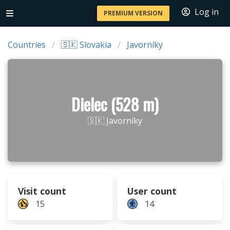
Log in
PREMIUM VERSION
Countries
🇸🇰 Slovakia
Javorníky
Dielec (528 m)
🇸🇰 Javorníky
Visit count
User count
15
14