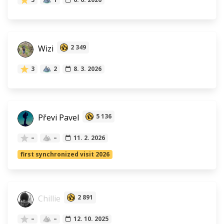
Wizi
2 349
3
2
8. 3. 2026
Převi Pavel
5 136
–
–
11. 2. 2026
first synchronized visit 2026
Chillie
2 891
–
–
12. 10. 2025