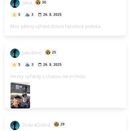
Jana
30
5
3
26. 8. 2025
Moc pěkný výhled,dobrá fazolová polívka
Jakobíno
25
5
3
26. 8. 2025
Hezky vyhledy s chatou na vrcholu
DobráDobrá
29