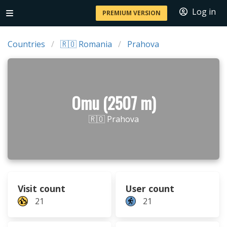
Log in
PREMIUM VERSION
Countries
🇷🇴 Romania
Prahova
Omu (2507 m)
🇷🇴 Prahova
Visit count
User count
21
21