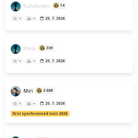
KubaGreen
14
–
–
25. 7. 2026
Pavla
339
–
–
25. 7. 2026
Miri
2 688
–
–
25. 7. 2026
first synchronized visit 2026