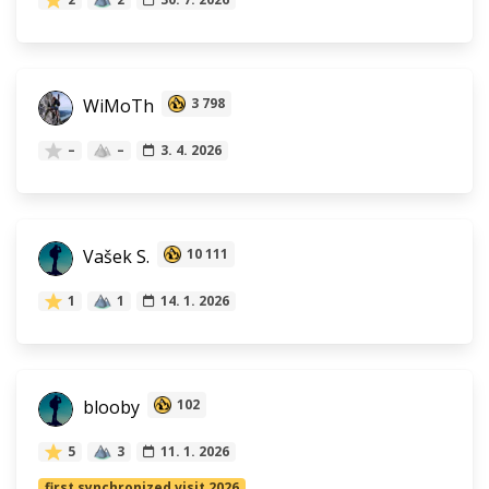
WiMoTh
3 798
–
–
3. 4. 2026
Vašek S.
10 111
1
1
14. 1. 2026
blooby
102
5
3
11. 1. 2026
first synchronized visit 2026