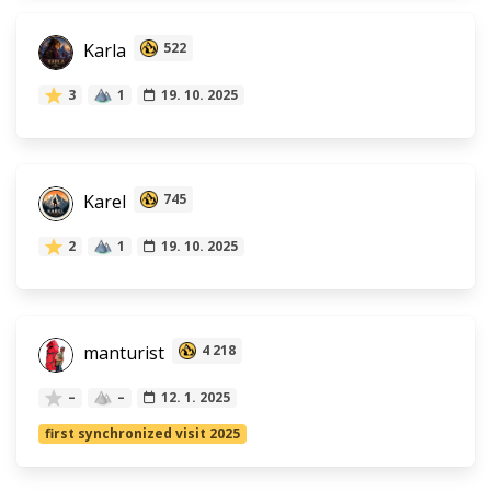
Karla
522
3
1
19. 10. 2025
Karel
745
2
1
19. 10. 2025
manturist
4 218
–
–
12. 1. 2025
first synchronized visit 2025