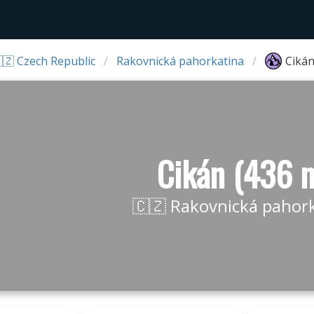
🇿 Czech Republic
Rakovnická pahorkatina
Cikán
Cikán (436 
🇨🇿 Rakovnická pahor