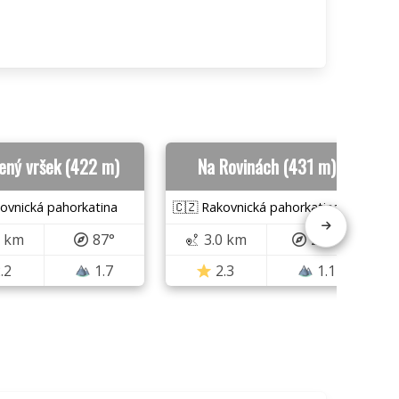
ený vršek (422 m)
Na Rovinách (431 m)
ovnická pahorkatina
🇨🇿 Rakovnická pahorkatina
8 km
87°
3.0 km
217°
.2
1.7
2.3
1.1