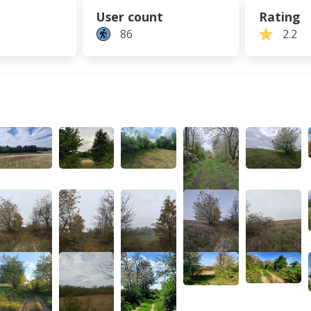
User count
Rating
86
2.2