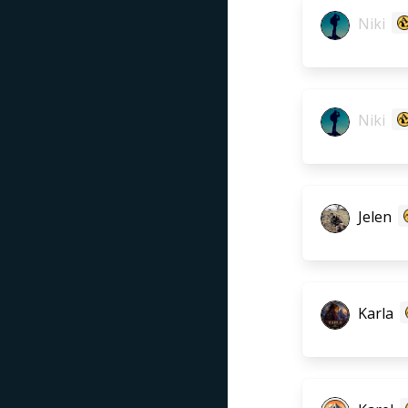
Niki
Niki
Jelen
Karla