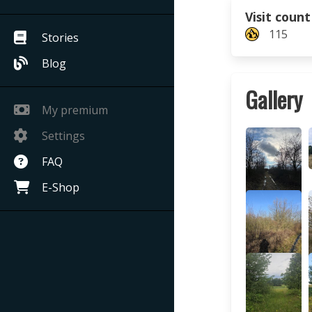
Visit count
115
Stories
Blog
Gallery
My premium
Settings
FAQ
E-Shop