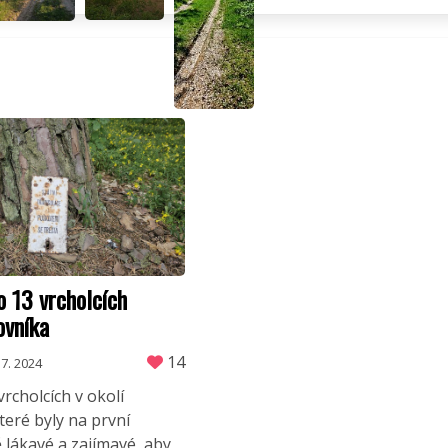
o 13 vrcholcích
ovníka
14
 7. 2024
rcholcích v okolí
teré byly na první
lákavé a zajímavé, aby