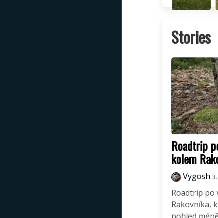
Stories
Roadtrip p
kolem Rak
Vygosh
3.
Roadtrip po v
Rakovníka, k
pohled méně 