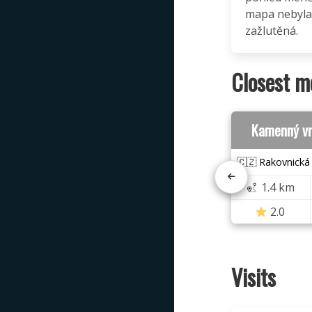
mapa nebyla
zažlutěná.
Closest m
Kamenný vr
🇨🇿 Rakovnická
1.4 km
2.0
Visits