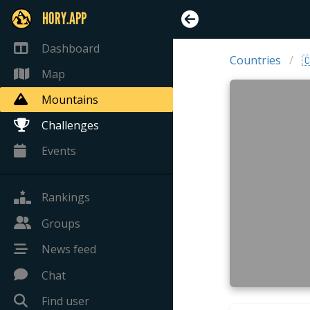
HORY.APP
Dashboard
Countries

Map
Mountains
Challenges
Events
Rankings
Groups
News feed
Chat
Find user