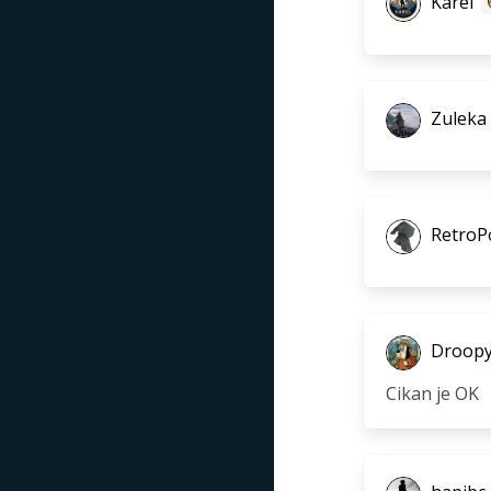
Karel
Zuleka
RetroP
Droop
Cikan je OK