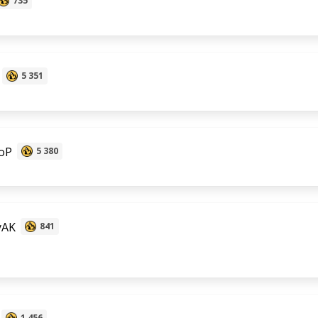
735
5 351
oP
5 380
yAK
841
1 456