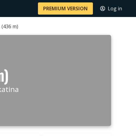
PREMIUM VERSION
Log in
 (436 m)
m)
katina