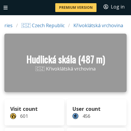
Log in
PREMIUM VERSION
ntries
🇨🇿 Czech Republic
Křivoklátská vrchovina
Hudlická skála (487 m)
🇨🇿 Křivoklátská vrchovina
Visit count
User count
601
456