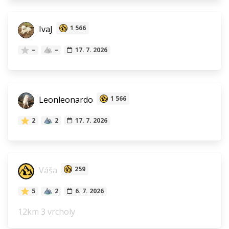
IvaJ
1 566
–
–
17. 7. 2026
Leonleonardo
1 566
2
2
17. 7. 2026
Váša
259
5
2
6. 7. 2026
12km 3 vrcholy