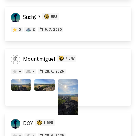
Suchý 7
893
5
2
6. 7. 2026
Mount.miguel
4 047
–
–
28. 6. 2026
DOY
1 690
–
–
20. 6. 2026