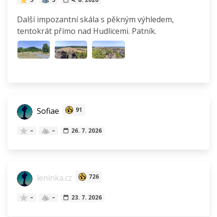
Další impozantní skála s pěkným výhledem,
tentokrát přímo nad Hudlicemi. Patník.
Sofiae
91
–
–
26. 7. 2026
leninka.cz
726
–
–
23. 7. 2026