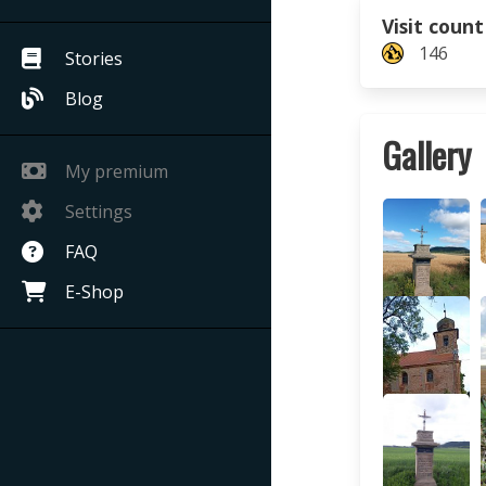
Visit count
146
Stories
Blog
Gallery
My premium
Settings
FAQ
E-Shop