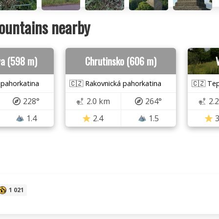
ountains nearby
va (598 m)
Chrutinsko (606 m)
 pahorkatina
🇨🇿 Rakovnická pahorkatina
🇨🇿 Tep
228°
2.0 km
264°
2.
1.4
2.4
1.5
3
1 021