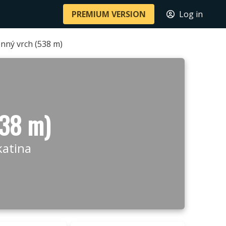
PREMIUM VERSION
Log in
nný vrch (538 m)
538 m)
katina