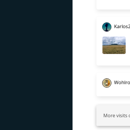
Karlos
Wohlro
More visits 