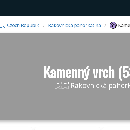
🇿 Czech Republic
Rakovnická pahorkatina
Kame
Kamenný vrch (
🇨🇿 Rakovnická pahor