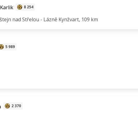
Karlik
8 254
štejn nad Střelou - Lázně Kynžvart, 109 km
5 989
a
2 370