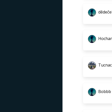
dědeče
Hocha
Tucnac
Bobbb