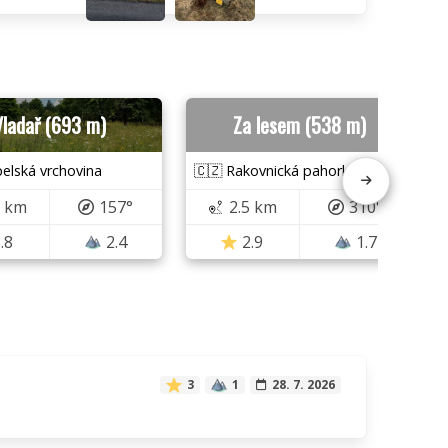
Vladař (693 m)
Za lesem (538 m)
elská vrchovina
🇨🇿 Rakovnická pahorkatina
2 km
157°
2.5 km
310°
.8
2.4
2.9
1.7
3
1
28. 7. 2026