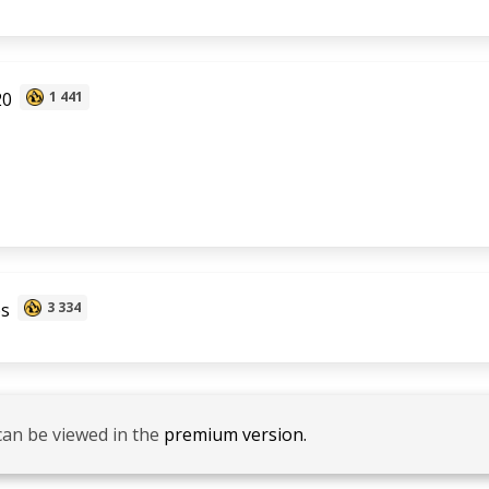
20
1 441
s
3 334
can be viewed in the
premium version.