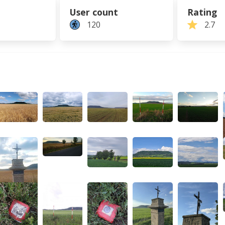
User count
Rating
120
2.7