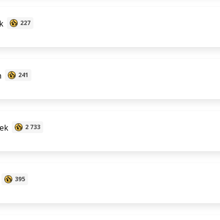
k
227
n
241
ek
2 733
395