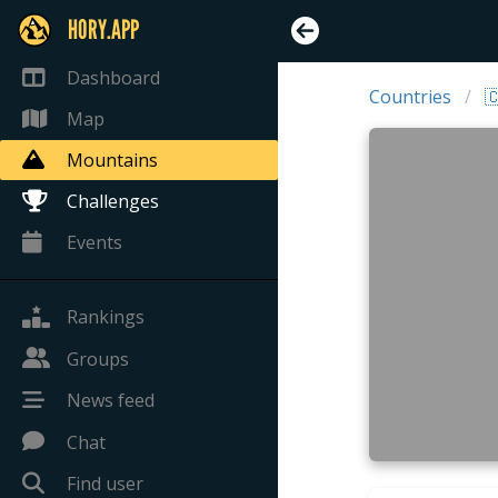
HORY.APP
Dashboard
Countries

Map
Mountains
Challenges
Events
Rankings
Groups
News feed
Chat
Find user