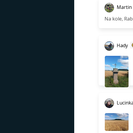
Martin 
Na kole, Rab
Hady
Lucink