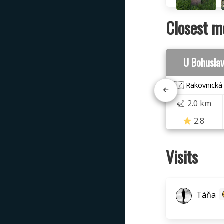
Closest m
U Bohusla
🇨🇿 Rakovnická
2.0 km
2.8
Visits
Táňa