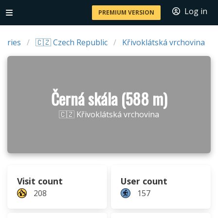
Log in
PREMIUM VERSION
ntries
🇨🇿 Czech Republic
Křivoklátská vrchovina
Černá skála (588 m)
🇨🇿 Křivoklátská vrchovina
Visit count
User count
208
157