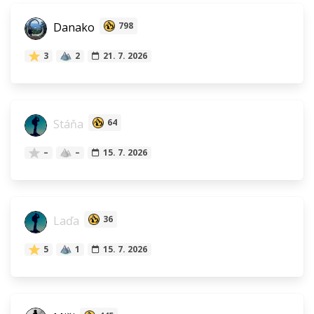
Danako
798
3
2
21. 7. 2026
Stáňa
64
–
–
15. 7. 2026
Laďa
36
5
1
15. 7. 2026