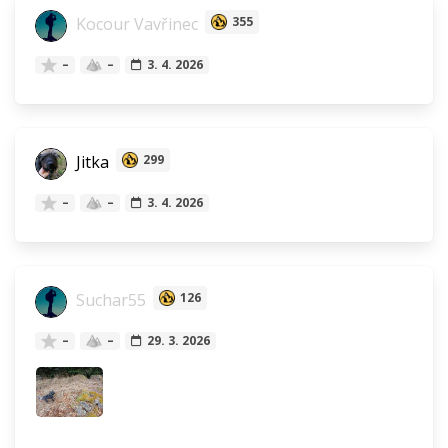
Kocour Vavřinec
355
–
–
3. 4. 2026
Jitka
299
–
–
3. 4. 2026
Suchar55
126
–
–
29. 3. 2026