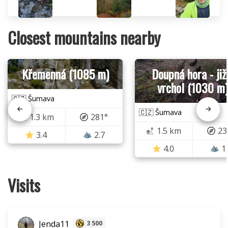
Closest mountains nearby
Křemenná (1085 m)
Doupná hora - již
vrchol (1030 m)
🇨🇿 Šumava
🇨🇿 Šumava
1.3 km
281°
1.5 km
23
3.4
2.7
4.0
1
Visits
Jenda11
3 500