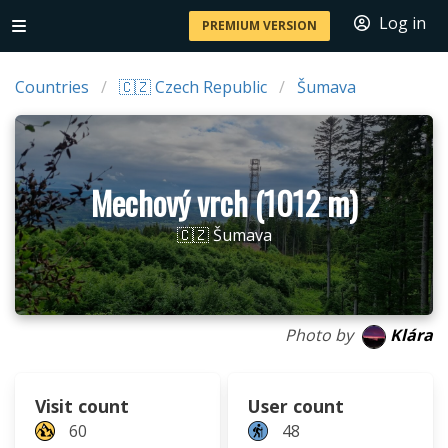
Log in
PREMIUM VERSION
Countries
🇨🇿 Czech Republic
Šumava
Mechový vrch (1012 m)
🇨🇿 Šumava
Photo by
Klára
Visit count
User count
60
48