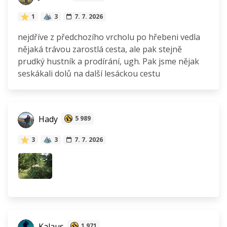
1
3
7. 7. 2026
nejdříve z předchozího vrcholu po hřebeni vedla
nějaká trávou zarostlá cesta, ale pak stejně
prudký hustník a prodírání, ugh. Pak jsme nějak
seskákali dolů na další lesáckou cestu
Hady
5 989
3
3
7. 7. 2026
Kalaus
1 971