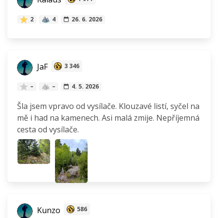
2
4
26. 6. 2026
JaF
3 346
–
–
4. 5. 2026
Šla jsem vpravo od vysílače. Klouzavé listí, syčel na
mě i had na kamenech. Asi malá zmije. Nepříjemná
cesta od vysílače.
Kunzo
586