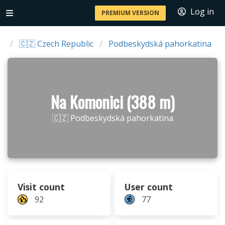
Log in
PREMIUM VERSION
s
🇨🇿 Czech Republic
Podbeskydská pahorkatina
Na Komonici (388 m)
🇨🇿 Podbeskydská pahorkatina
Visit count
User count
92
77