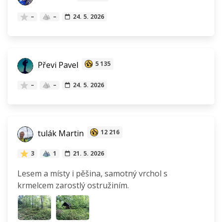
–
–
24. 5. 2026
Převi Pavel
5 135
–
–
24. 5. 2026
tulák Martin
12 216
3
1
21. 5. 2026
Lesem a místy i pěšina, samotný vrchol s
krmelcem zarostlý ostružiním.