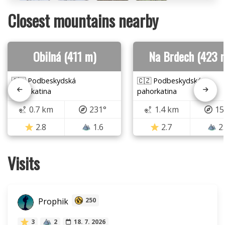
Closest mountains nearby
Obilná (411 m)
Na Brdech (423 
🇨🇿 Podbeskydská
🇨🇿 Podbeskydská
pahorkatina
pahorkatina
0.7 km
231°
1.4 km
15
2.8
1.6
2.7
2
Visits
Prophik
250
3
2
18. 7. 2026