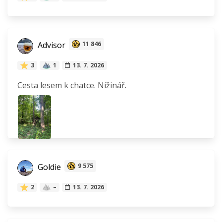
Advisor
11 846
3
1
13. 7. 2026
Cesta lesem k chatce. Nížinář.
Goldie
9 575
2
–
13. 7. 2026