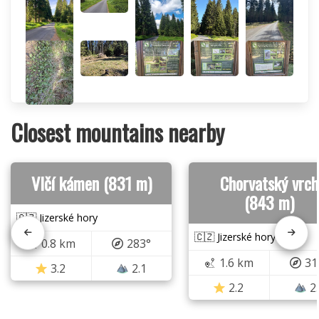
Closest mountains nearby
Vlčí kámen (831 m)
Chorvatský vrch
(843 m)
🇨🇿 Jizerské hory
🇨🇿 Jizerské hory
0.8 km
283°
1.6 km
31
3.2
2.1
2.2
2