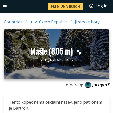
Log in
PREMIUM VERSION
Countries
🇨🇿 Czech Republic
Jizerské hory
Mašle (805 m)
🇨🇿 Jizerské hory
Photo by
jachym7
Tento kopec nemá oficiální název, jeho patronem
je Bartron.