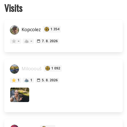
Visits
Kopcolez
1 354
–
–
7. 8. 2026
Milooouš
1 092
1
1
5. 8. 2026