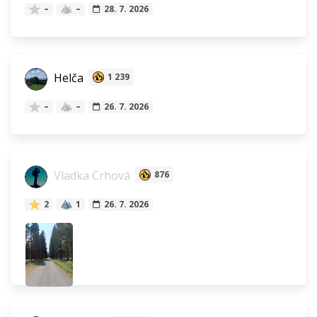
–
–
28. 7. 2026
Helča
1 239
–
–
26. 7. 2026
Vladka Crhová
876
2
1
26. 7. 2026