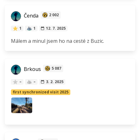
Čenda
2 002
1
1
12. 7. 2025
Málem a minul jsem ho na cesté z Buzic.
Brkous
5 087
–
–
3. 2. 2025
first synchronized visit 2025