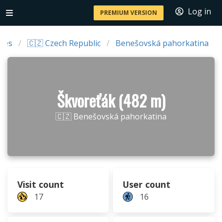
Log in
PREMIUM VERSION
ries
🇨🇿 Czech Republic
Benešovská pahorkatina
Škvoreťák (482 m)
🇨🇿 Benešovská pahorkatina
Visit count
User count
17
16