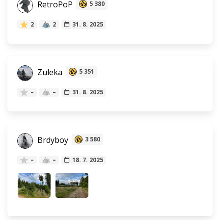
RetroPoP
5 380
2
2
31. 8. 2025
Zuleka
5 351
–
–
31. 8. 2025
Brdyboy
3 580
–
–
18. 7. 2025