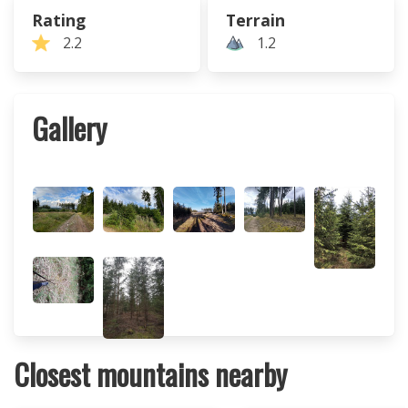
Rating
Terrain
2.2
1.2
Gallery
Closest mountains nearby