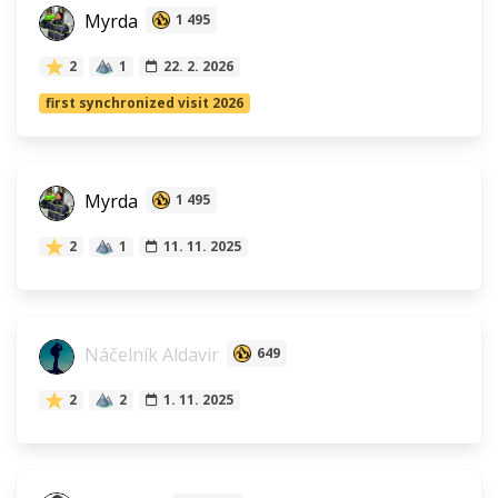
Myrda
1 495
2
1
22. 2. 2026
first synchronized visit 2026
Myrda
1 495
2
1
11. 11. 2025
Náčelník Aldavir
649
2
2
1. 11. 2025