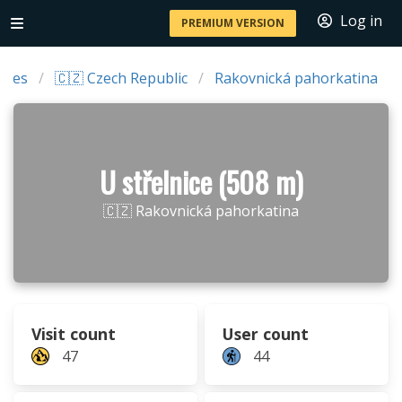
Log in
PREMIUM VERSION
ries
🇨🇿 Czech Republic
Rakovnická pahorkatina
U střelnice (508 m)
🇨🇿 Rakovnická pahorkatina
Visit count
User count
47
44