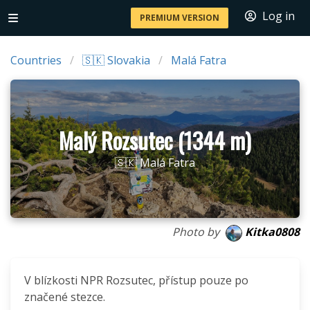
Log in
PREMIUM VERSION
Countries
🇸🇰 Slovakia
Malá Fatra
Malý Rozsutec (1344 m)
🇸🇰 Malá Fatra
Photo by
Kitka0808
V blízkosti NPR Rozsutec, přístup pouze po
značené stezce.