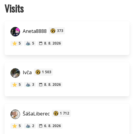
Visits
Aneta8888
373
5
5
8. 8. 2026
Ivča
1 503
5
3
8. 8. 2026
ŠášaLiberec
1 712
5
2
6. 8. 2026