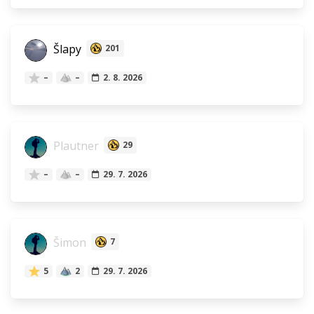
Šlapy
201
–
–
2. 8. 2026
Plautner
29
–
–
29. 7. 2026
Šimon
7
5
2
29. 7. 2026