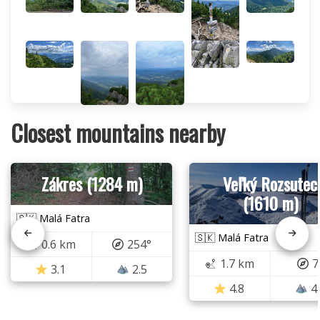
Closest mountains nearby
Zákres (1284 m)
Veľký Rozsutec
(1610 m)
🇸🇰 Malá Fatra
🇸🇰 Malá Fatra
0.6 km
254°
1.7 km
7
3.1
2.5
4.8
4