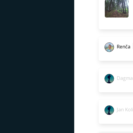
Renča
Dagmar
Jan Kol