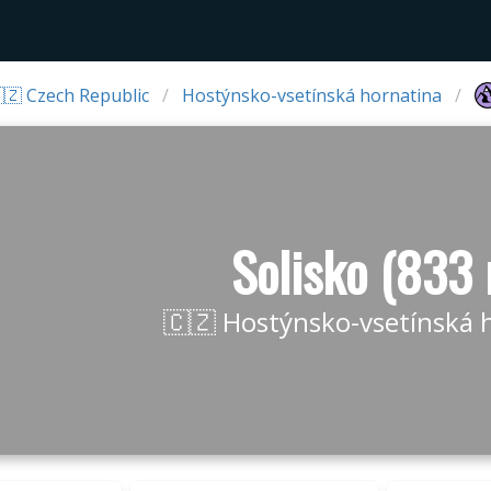
🇿 Czech Republic
Hostýnsko-vsetínská hornatina
Solisko (833
🇨🇿 Hostýnsko-vsetínská 