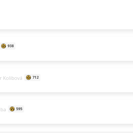
938
 Kolibová
712
iba
595