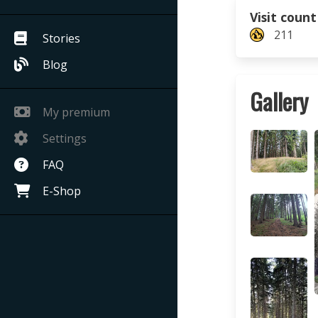
Visit count
211
Stories
Blog
Gallery
My premium
Settings
FAQ
E-Shop