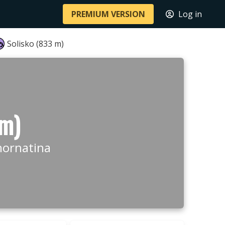
PREMIUM VERSION
Log in
Solisko (833 m)
 m)
hornatina