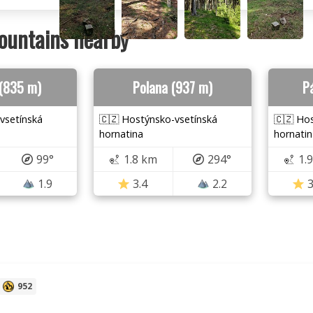
ountains nearby
 (835 m)
Polana (937 m)
P
vsetínská
🇨🇿 Hostýnsko-vsetínská
🇨🇿 Ho
hornatina
hornatin
99°
1.8 km
294°
1.
1.9
3.4
2.2
3
952