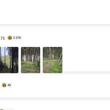
73
3 378
45