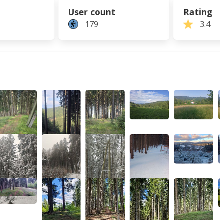
User count
Rating
179
3.4