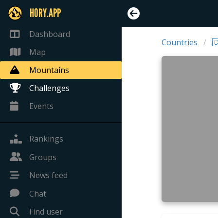
HORY.APP
Dashboard
Countries

Map
Mountains
Challenges
Events
Rankings
Groups
News feed
Chat
Find user