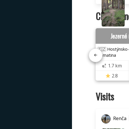
Closest m
Jezerné
🇨🇿 Hostýnsko-
hornatina
1.7 km
2.8
Visits
Renča