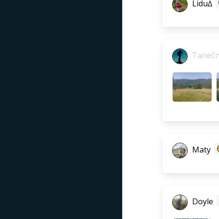
Lidu∆
Tanečn
Maty
Doyle