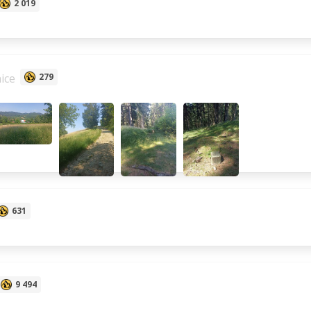
2 019
ice
279
631
9 494