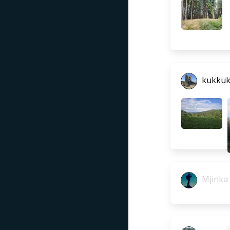
kukkuk
Mjinka