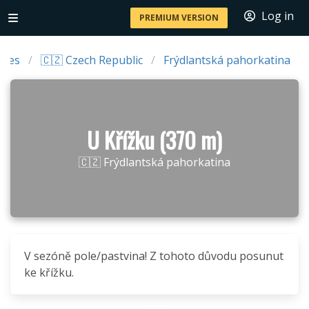
Log in
PREMIUM VERSION
ries
🇨🇿 Czech Republic
Frýdlantská pahorkatina
U Křížku (370 m)
🇨🇿 Frýdlantská pahorkatina
V sezóně pole/pastvina! Z tohoto důvodu posunut
ke křížku.