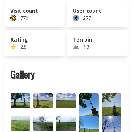
Visit count
User count
770
277
Rating
Terrain
2.8
1.3
Gallery