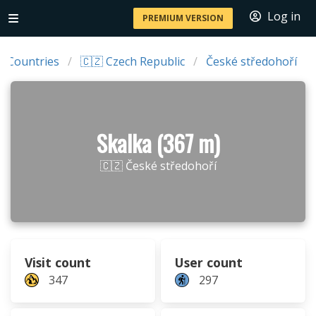
Log in
PREMIUM VERSION
Countries
🇨🇿 Czech Republic
České středohoří
Skalka (367 m)
🇨🇿 České středohoří
Visit count
User count
347
297