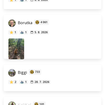
Borutka
4 061
1
1
5. 8. 2026
Biggi
733
2
1
28. 7. 2026
KačíKač
101