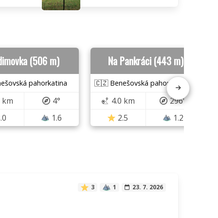
dimovka (506 m)
Na Pankráci (443 m)
nešovská pahorkatina
🇨🇿 Benešovská pahorkatina
9 km
4°
4.0 km
296°
.0
1.6
2.5
1.2
3
1
23. 7. 2026