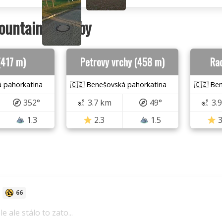
ountains nearby
(417 m)
Petrovy vrchy (458 m)
Ra
 pahorkatina
🇨🇿 Benešovská pahorkatina
🇨🇿 Be
352°
3.7 km
49°
3.
1.3
2.3
1.5
3
66
e ale stálo to zato...