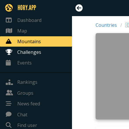
HORY.APP
Dashboard
Countries

Map
Mountains
Challenges
Events
Rankings
Groups
News feed
Chat
Find user