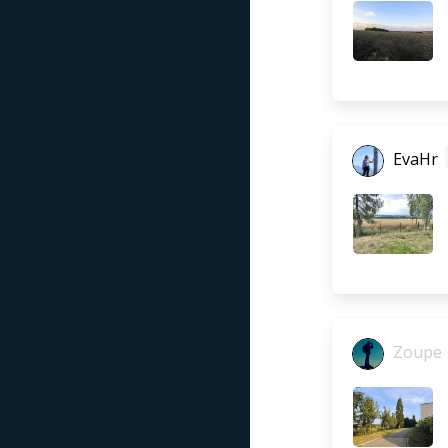
EvaHr
Zoupe