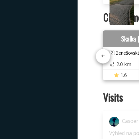
Closest m
Skalka 
🇨🇿 Benešovská
2.0 km
1.6
Visits
Casoer
Výhled na pol