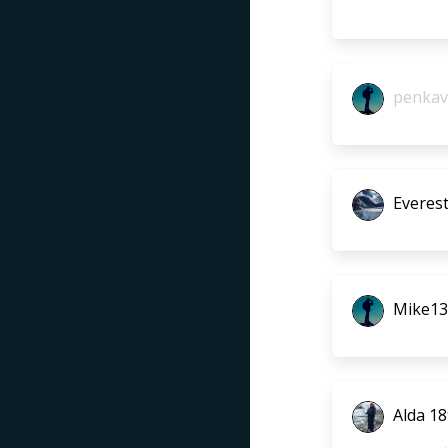
penkav
Everest
Mike13
Alda 1