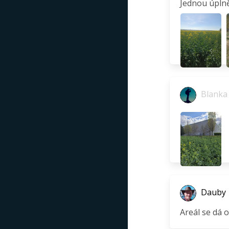
Jednou úplně
Blanka
Dauby
Areál se dá 