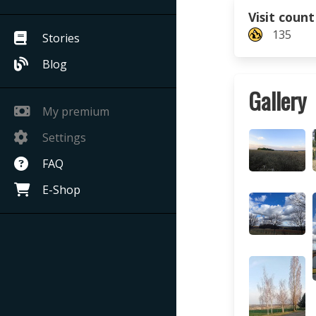
Visit count
135
Stories
Blog
Gallery
My premium
Settings
FAQ
E-Shop