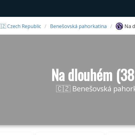
🇿 Czech Republic
Benešovská pahorkatina
Na d
Na dlouhém (3
🇨🇿 Benešovská pahor