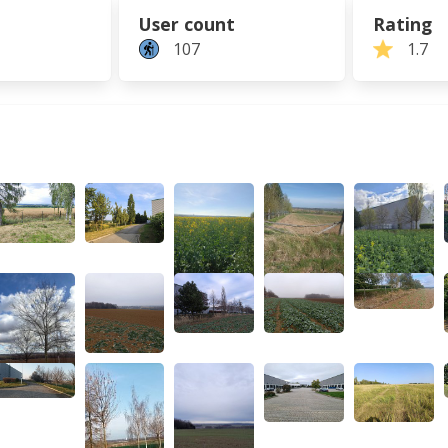
User count
Rating
107
1.7