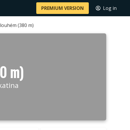
PREMIUM VERSION
Log in
louhém (380 m)
80 m)
katina