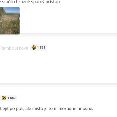
 stačilo hrozně špatný přístup.
 Rambousková
1 861
1 680
obejít po poli, ale místo je to mimořádně hnusné.