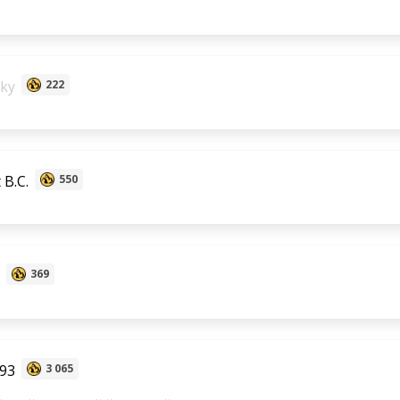
ky
222
 B.C.
550
369
893
3 065