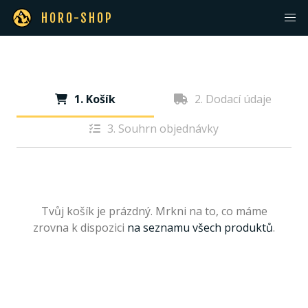
HORO-SHOP
1. Košík
2. Dodací údaje
3. Souhrn objednávky
Tvůj košík je prázdný. Mrkni na to, co máme
zrovna k dispozici
na seznamu všech produktů
.