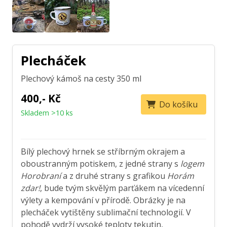
Plecháček
Plechový kámoš na cesty 350 ml
400,- Kč
Do košíku
Skladem >10 ks
Bílý plechový hrnek se stříbrným okrajem a
oboustranným potiskem, z jedné strany s
logem
Horobraní
a z druhé strany s grafikou
Horám
zdar!
, bude tvým skvělým parťákem na vícedenní
výlety a kempování v přírodě. Obrázky je na
plecháček vytištěny sublimační technologií. V
pohodě vydrží vysoké teploty tekutin,