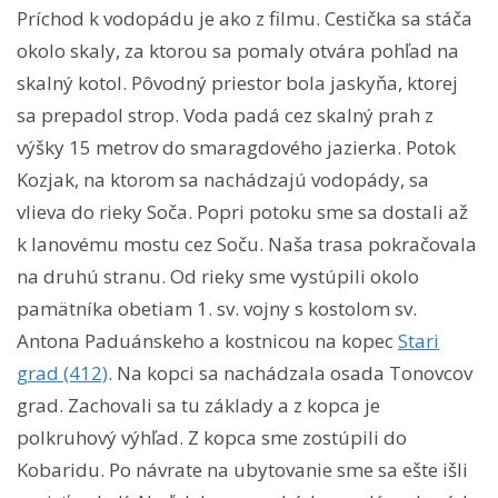
Príchod k vodopádu je ako z filmu. Cestička sa stáča
okolo skaly, za ktorou sa pomaly otvára pohľad na
skalný kotol. Pôvodný priestor bola jaskyňa, ktorej
sa prepadol strop. Voda padá cez skalný prah z
výšky 15 metrov do smaragdového jazierka. Potok
Kozjak, na ktorom sa nachádzajú vodopády, sa
vlieva do rieky Soča. Popri potoku sme sa dostali až
k lanovému mostu cez Soču. Naša trasa pokračovala
na druhú stranu. Od rieky sme vystúpili okolo
pamätníka obetiam 1. sv. vojny s kostolom sv.
Antona Paduánskeho a kostnicou na kopec
Stari
grad (412)
. Na kopci sa nachádzala osada Tonovcov
grad. Zachovali sa tu základy a z kopca je
polkruhový výhľad. Z kopca sme zostúpili do
Kobaridu. Po návrate na ubytovanie sme sa ešte išli