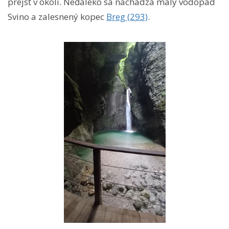
prejsť v okolí. Neďaleko sa nachádza malý vodopád
Svino a zalesnený kopec
Breg (293)
.