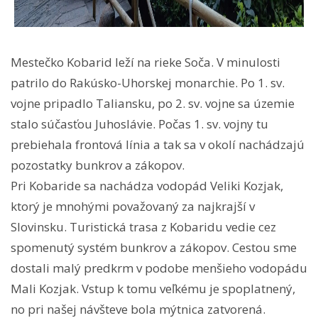
Mestečko Kobarid leží na rieke Soča. V minulosti
patrilo do Rakúsko-Uhorskej monarchie. Po 1. sv.
vojne pripadlo Taliansku, po 2. sv. vojne sa územie
stalo súčasťou Juhoslávie. Počas 1. sv. vojny tu
prebiehala frontová línia a tak sa v okolí nachádzajú
pozostatky bunkrov a zákopov.
Pri Kobaride sa nachádza vodopád Veliki Kozjak,
ktorý je mnohými považovaný za najkrajší v
Slovinsku. Turistická trasa z Kobaridu vedie cez
spomenutý systém bunkrov a zákopov. Cestou sme
dostali malý predkrm v podobe menšieho vodopádu
Mali Kozjak. Vstup k tomu veľkému je spoplatnený,
no pri našej návšteve bola mýtnica zatvorená.