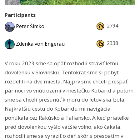
Participants
2794
Peter Šimko
2338
Zdenka von Engerau
V roku 2023 sme sa opäť rozhodli stráviť letnú
dovolenku v Slovinsku. Tentokrát sme si pobyt
rozdelili na dve miesta. Najprv sme chceli prespať
pár nocí vo vnútrozemí v mestečku Kobarid a potom
sme sa chceli presunúť k moru do letoviska Izola.
Najkratšiu cestu do Kobaridu mi navigácia
ponúkala cez Rakúsko a Taliansko. A keď priateľke
pred dovolenkou vyšlo väčšie voľno, ako čakala,
rozhodli sme sa vyraziť o deň skôr s prespatím v