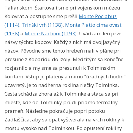
Talianskom. Štartovali sme pri vojenskom múzeu
Kolovrat a postupne sme prešli
Monte Poclabuz
(1114)
,
Trinški vrh (1138)
,
Monte Piatto cima ovest
(1138)
a
Monte Nachnoi (1193)
. Uvádzam len prvé
názvy týchto kopcov. Každý z nich má dvojjazyčný
názov. Pôvodne sme tento hrebeň mali v pláne pri
presune z Kobaridu do Izoly. Medzitým sa konečne
rozjasnilo a my sme sa presunuli k Tolminskim
koritam. Vstup je platený a mimo "úradných hodín"
uzavretý. Je to nádherná roklina riečky Tolminka.
Cesta schádza zhora až k Tolminke a stáča sa pri
mieste, kde do Tolminky prúdi priamo termálny
prameň. Následne pokračuje popri potoku
Zadlaščica, aby sa opäť vyštverala na vrch rokliny k
mostu vysoko nad Tolminkou. Po opustení rokliny