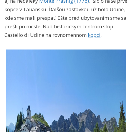
aj na neďaleký
Monte Prasnig (1778)
. Išlo o naše prvé
kopce v Taliansku. Ďalšou zastávkou už bolo Udine,
kde sme mali prespať. Ešte pred ubytovaním sme sa
prešli po meste. Nad historickým centrom stojí
Castello di Udine na rovnomennom
kopci
.