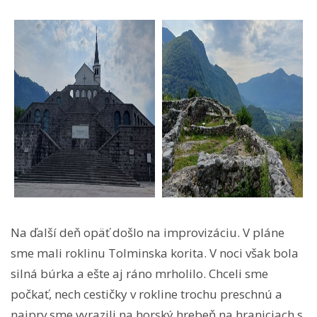
Na ďalší deň opäť došlo na improvizáciu. V pláne
sme mali roklinu Tolminska korita. V noci však bola
silná búrka a ešte aj ráno mrholilo. Chceli sme
počkať, nech cestičky v rokline trochu preschnú a
najprv sme vyrazili na horský hrebeň na hraniciach s