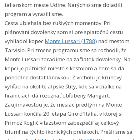
talianskom meste Udine. Narýchlo sme doladili
program a vyrazili sme.
Cesta ubiehala bez rušivých momentov. Pri
plánovaní dovolenky som si pre spiatočnú cestu
vyhliadol kopec
Monte Lussari (1788)
nad mestom
Tarvisio. Pri zmene programu sme sa rozhodli, že
Monte Lussari zaradíme na začiatok dovolenky. Na
kopci je pútnické miesto s kostolom a hore sa dá
pohodlne dostať lanovkou. Z vrcholu je kruhový
výhľad na okolité alpské štíty, kde sa v diaľke na
hraniciach dá rozoznať obľúbený Mangart.
Zaujímavosťou je, že mesiac predtým na Monte
Lussari končila 20. etapa Giro d'Italia, v ktorej si
Primož Roglič víťazstvom zabezpečil aj celkový
triumf na týchto ikonických pretekoch. Prešli sme sa