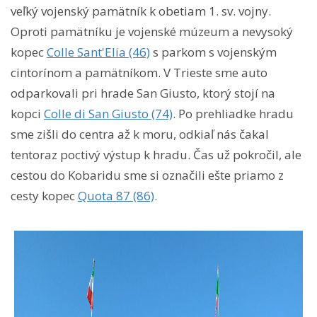
veľký vojenský pamätník k obetiam 1. sv. vojny.
Oproti pamätníku je vojenské múzeum a nevysoký
kopec
Colle Sant'Elia (46)
s parkom s vojenským
cintorínom a pamätníkom. V Trieste sme auto
odparkovali pri hrade San Giusto, ktorý stojí na
kopci
Colle di San Giusto (74)
. Po prehliadke hradu
sme zišli do centra až k moru, odkiaľ nás čakal
tentoraz poctivý výstup k hradu. Čas už pokročil, ale
cestou do Kobaridu sme si označili ešte priamo z
cesty kopec
Quota 87 (86)
.