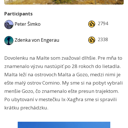
Participants
2794
Peter Šimko
2338
Zdenka von Engerau
Dovolenku na Malte som zvažoval dlhšie. Pre mňa to
znamenalo výzvu nastúpiť po 28 rokoch do lietadla.
Malta leží na ostrovoch Malta a Gozo, medzi nimi je
ešte malý ostrov Comino. My sme si na pobyt vybrali
menšie Gozo, čo znamenalo ešte presun trajektom.
Po ubytovaní v mestečku Ix-Xagħra sme si spravili
krátku prechádzku.