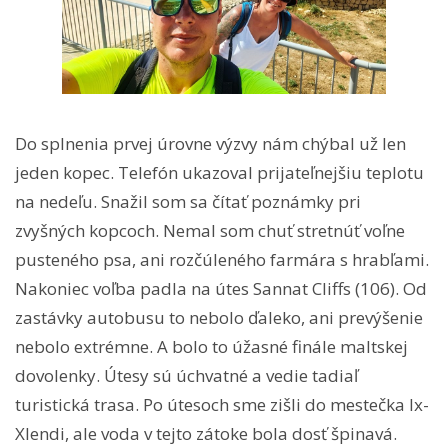
Do splnenia prvej úrovne výzvy nám chýbal už len
jeden kopec. Telefón ukazoval prijateľnejšiu teplotu
na nedeľu. Snažil som sa čítať poznámky pri
zvyšných kopcoch. Nemal som chuť stretnúť voľne
pusteného psa, ani rozčúleného farmára s hrabľami.
Nakoniec voľba padla na útes Sannat Cliffs (106). Od
zastávky autobusu to nebolo ďaleko, ani prevýšenie
nebolo extrémne. A bolo to úžasné finále maltskej
dovolenky. Útesy sú úchvatné a vedie tadiaľ
turistická trasa. Po útesoch sme zišli do mestečka Ix-
Xlendi, ale voda v tejto zátoke bola dosť špinavá.