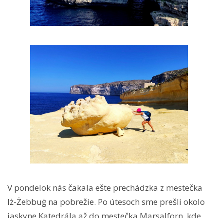
V pondelok nás čakala ešte prechádzka z mestečka
Iż-Żebbuġ na pobrežie. Po útesoch sme prešli okolo
jaskyne Katedrála až do mestečka Marsalforn, kde