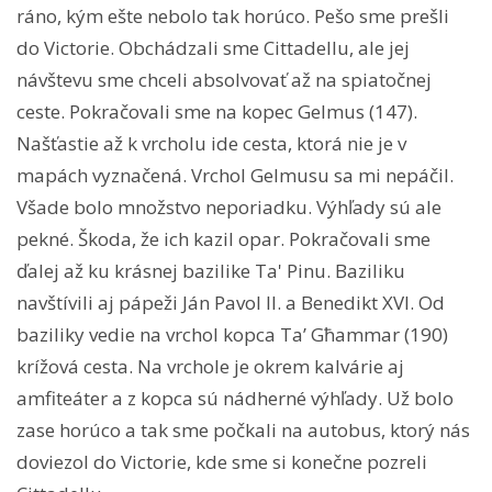
ráno, kým ešte nebolo tak horúco. Pešo sme prešli
do Victorie. Obchádzali sme Cittadellu, ale jej
návštevu sme chceli absolvovať až na spiatočnej
ceste. Pokračovali sme na kopec Gelmus (147).
Našťastie až k vrcholu ide cesta, ktorá nie je v
mapách vyznačená. Vrchol Gelmusu sa mi nepáčil.
Všade bolo množstvo neporiadku. Výhľady sú ale
pekné. Škoda, že ich kazil opar. Pokračovali sme
ďalej až ku krásnej bazilike Ta' Pinu. Baziliku
navštívili aj pápeži Ján Pavol II. a Benedikt XVI. Od
baziliky vedie na vrchol kopca Ta’ Għammar (190)
krížová cesta. Na vrchole je okrem kalvárie aj
amfiteáter a z kopca sú nádherné výhľady. Už bolo
zase horúco a tak sme počkali na autobus, ktorý nás
doviezol do Victorie, kde sme si konečne pozreli