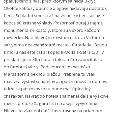
spaľujúceho slnka, pred ktorým sa nedá ukryť.
Okolité kaktusy opuncie a agáve nedávajú dostatok
tieňa. Schladili sme sa až na vrchole v tieni sochy. Z
kopca sú krásne výhľady. Pozornosť pútajú najmä
monumentálne kostoly, ktoré sú v skoro každom
mestečku. Nad hlavným mestom ostrova Victoriou
sa vyníma opevnené staré mesto - Cittadella. Cestou
k moru nás ešte čakal kopec Il-Qolla s-Safra (30). V
preklade je to Žltá hora a tak sa nám započítala aj
do farebnej výzvy. Pod kopcom je mestečko
Marsalforn s peknou plážou. Prebieha tu však
masívna výstavba hotelov a apartmánových domov,
takže za pár rokov to tu bude mať úplne iný
charakter. Návrat do hotela znamenal ďalšie výškové
metre, pretože Xagħra leží na akejsi vyvýšenine.
Hlavne to však bol ďalší čas strávený na priamom