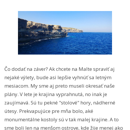
Čo dodať na záver? Ak chcete na Malte spraviť aj
nejaké výlety, bude asi lepšie vyhnúť sa letným
mesiacom. My sme aj preto museli okresať naše
plány. V lete je krajina vyprahnutá, no inak je
zaujímavá. Sú tu pekné "stolové" hory, nádherné
útesy. Prekvapujúce pre mňa bolo, aké
monumentálne kostoly sú v tak malej krajine. A to
sme boli len na menšom ostrove, kde žije menej ako