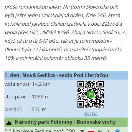
přešli romantickou lávku. Na území Slovenska pak
byla ještě jedna úzkokolejná dráha, číslo 546, která
končila pod Jarabou Skalou (začínala v obci Zábroď a
vedla přes Ulič, Uličské Krivé, Zboj a Novou Sedlicu). A
když už tu o té 547 píšu, tak ať je to kompletní -
dlouhá byla 27 kilometrů, maximální stoupání měla
10% a minimální poloměr oblouku 35 metrů.
1. den: Nová Sedlica - sedlo Pod Čierťažou
vzdálenost:
14,2 km
stoupání:
1088 m
klesání:
570 m
mapa
Národný park Poloniny
/
Bukovské vrchy
0.0 km
Nová Sedlica, otoč.
390