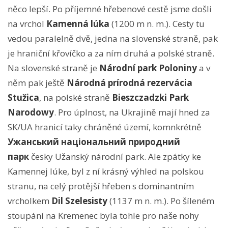
něco lepší. Po příjemné hřebenové cestě jsme došli
na vrchol
Kamenná lúka
(1200 m n. m.). Cesty tu
vedou paralelně dvě, jedna na slovenské straně, pak
je hraniční křovíčko a za ním druhá a polské straně.
Na slovenské straně je
Národní park Poloniny
a v
něm pak ještě
Národná prírodná rezervácia
Stužica
, na polské straně
Bieszczadzki Park
Narodowy
. Pro úplnost, na Ukrajině mají hned za
SK/UA hranicí taky chráněné území, komnkrétně
Ужанський національний природний
парк
česky Užanský národní park. Ale zpátky ke
Kamennej lúke, byl z ní krásný výhled na polskou
stranu, na celý protější hřeben s dominantním
vrcholkem
Dil Szelesisty
(1137 m n. m.). Po šíleném
stoupání na Kremenec byla tohle pro naše nohy