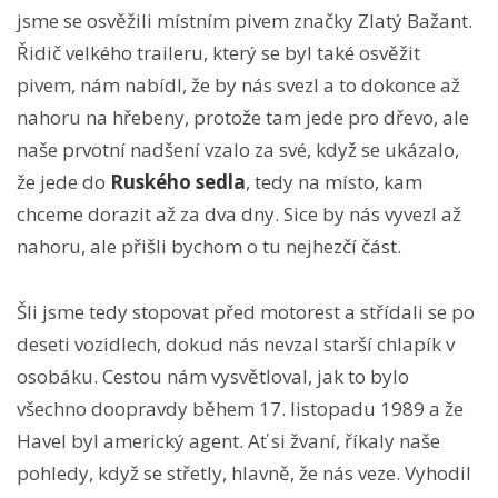
jsme se osvěžili místním pivem značky Zlatý Bažant.
Řidič velkého traileru, který se byl také osvěžit
pivem, nám nabídl, že by nás svezl a to dokonce až
nahoru na hřebeny, protože tam jede pro dřevo, ale
naše prvotní nadšení vzalo za své, když se ukázalo,
že jede do
Ruského sedla
, tedy na místo, kam
chceme dorazit až za dva dny. Sice by nás vyvezl až
nahoru, ale přišli bychom o tu nejhezčí část.
Šli jsme tedy stopovat před motorest a střídali se po
deseti vozidlech, dokud nás nevzal starší chlapík v
osobáku. Cestou nám vysvětloval, jak to bylo
všechno doopravdy během 17. listopadu 1989 a že
Havel byl americký agent. Ať si žvaní, říkaly naše
pohledy, když se střetly, hlavně, že nás veze. Vyhodil