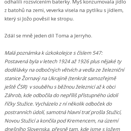
odhalili rozsvícením baterky. Myš konzumovala jídlo
z batohů na zemi, veverka visela na pytlíku s jídlem,
který si Jožo pověsil ke stropu.
Zdál se mně jeden díl Toma a Jerryho.
Malá poznámka k úzkokolejce s číslem 547:
Postavená byla v letech 1924 až 1926 plus nějaké ty
dodělávky na odbočných větvích a vedla ze železniční
stanice Žornavý na Ukrajině (tenkrát samozřejmě
ještě ČSR) v souběhu s běžnou železnicí až k obci
Záhrob, kde odbočila do nepříliš přístupného údolí
říčky Stužice. Vycházelo z ní několik odboček do
postranních údolí, samotná hlavní trať prošla Stužicí,
Novou Stužicí a končila pod Kremencem, na území
dnešního Slovenska, přesně tam, kde jsme s Jožem