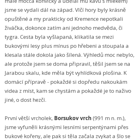
malé mocca konvičky a udělal mu kávu s mlékem)
jsme se vydali dál na západ. Vlčí hory byly krásně
opuštěné a my prakticky od Kremence nepotkali
živáčka, dokonce zatím ani jednoho medvěda, či
tygra. Cesta byla vyšlapaná, klikatila se mezi
bukovými lesy plus mínus po hřebeni a stoupala a
klesala stále dokola jako šílená. Výhledů moc nebylo,
ale protože jsem se doma připravil, těšil jsem se na
Jarabou skalu, kde měla být vyhlídková plošina. K
domácí přípravě - pokaždé si dopředu nakoukám
videa z míst, kam se chystám a pokaždé je to naživo
jiné, o dost hezčí.
První větší vrcholek,
Borsukov vrch
(991 m n. m.),
jsme vyfuněli krásnými lesními serpentýnami přes
bukové kořeny, ale pak si těla začala zvykat a šlo se