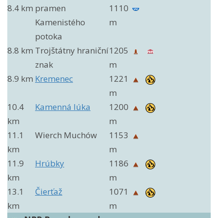
8.4 km
pramen
1110
Kamenistého
m
potoka
8.8 km
Trojštátny hraniční
1205
znak
m
8.9 km
Kremenec
1221
m
10.4
Kamenná lúka
1200
km
m
11.1
Wierch Muchów
1153
km
m
11.9
Hrúbky
1186
km
m
13.1
Čierťaž
1071
km
m