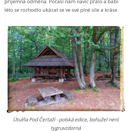
příjemná odměna. Počasí nám navíc přálo a babí
léto se rozhodlo ukázat se ve své plné síle a kráse.
Útulňa Pod Čertaží - polská edice, bohužel není
tygruvzdorná