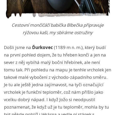
Cestovní mončičáčí babička Blbečka připravuje
rýžovou kaši, my sbíráme ostružiny
Došli jsme na
Ďurkovec
(1189 m n. m.), který budí
na první pohled dojem, že tu hřeben končí a jen na
sever z něj vybíhá malý boční hřebínek, ale není
tomu tak. Při pohledu na mapu je tenhle vrcholek jen
takové malé vybočení z východo-západního směru.
Je tu ale ještě jedna zajímavost, na tyči označující
vrcholek je funkční teploměr, což nám příšlo jako
vcelku dobrý nápad. I když Jožo si neodpustil
poznamenat, že když už je tu teploměr, mohla by tu
být někde poblíž i lékárna a vedle ní stánek s