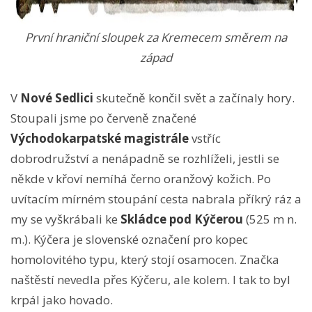
První hraniční sloupek za Kremecem směrem na
západ
V
Nové Sedlici
skutečně končil svět a začínaly hory.
Stoupali jsme po červeně značené
Východokarpatské magistrále
vstříc
dobrodružství a nenápadně se rozhlíželi, jestli se
někde v křoví nemíhá černo oranžový kožich. Po
uvítacím mírném stoupání cesta nabrala příkrý ráz a
my se vyškrábali ke
Skládce pod Kýčero
u
(525 m n.
m.). Kýčera je slovenské označení pro kopec
homolovitého typu, který stojí osamocen. Značka
naštěstí nevedla přes Kýčeru, ale kolem. I tak to byl
krpál jako hovado.