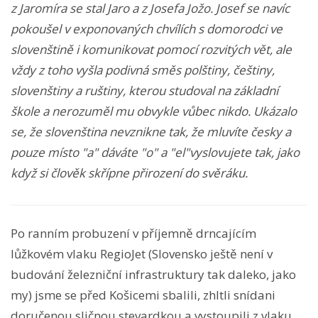
z Jaromíra se stal Jaro a z Josefa Jožo. Josef se navíc
pokoušel v exponovaných chvílích s domorodci ve
slovenštině i komunikovat pomocí rozvitých vět, ale
vždy z toho vyšla podivná směs polštiny, češtiny,
slovenštiny a ruštiny, kterou studoval na základní
škole a nerozuměl mu obvykle vůbec nikdo. Ukázalo
se, že slovenština nevznikne tak, že mluvíte česky a
pouze místo "a" dáváte "o" a "el"vyslovujete tak, jako
když si člověk skřípne přirození do svěráku.
Po ranním probuzení v příjemně drncajícím
lůžkovém vlaku RegioJet (Slovensko ještě není v
budování železniční infrastruktury tak daleko, jako
my) jsme se před Košicemi sbalili, zhltli snídani
doručenou sličnou stevardkou a vystoupili z vlaku.