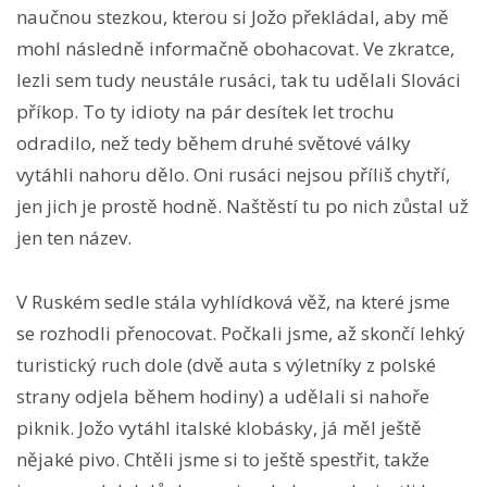
naučnou stezkou, kterou si Jožo překládal, aby mě
mohl následně informačně obohacovat. Ve zkratce,
lezli sem tudy neustále rusáci, tak tu udělali Slováci
příkop. To ty idioty na pár desítek let trochu
odradilo, než tedy během druhé světové války
vytáhli nahoru dělo. Oni rusáci nejsou příliš chytří,
jen jich je prostě hodně. Naštěstí tu po nich zůstal už
jen ten název.
V Ruském sedle stála vyhlídková věž, na které jsme
se rozhodli přenocovat. Počkali jsme, až skončí lehký
turistický ruch dole (dvě auta s výletníky z polské
strany odjela během hodiny) a udělali si nahoře
piknik. Jožo vytáhl italské klobásky, já měl ještě
nějaké pivo. Chtěli jsme si to ještě spestřit, takže