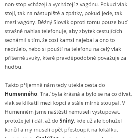
non-stop vcházejí a vycházejí z vagónu. Pokud vlak
stojí, tak na nástupiště a zpátky, pokud jede, tak
mezi vagóny. Běžný Slovák oproti tomu pouze buď
strašně nahlas telefonuje, aby zbytek cestujících
seznámil s tím, že cosi kamsi najebal a ono to
nedrželo, nebo si pouští na telefonu na celý vlak
příšerné zvuky, které pravděpodobně považuje za
hudbu.
Takto příjemně nám tedy utekla cesta do
Humenného
. Trať byla krásná a bylo se na co dívat,
vlak se klikatil mezi kopci a stále mírně stoupal. V
Humenném jsme naštěstí nemuseli vystupovat,
protože jel i dál, až do
Sniny
, kde už ale bohužel
končil a my museli opět přestoupit na lokálku,