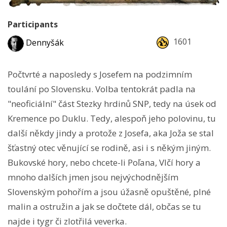
Participants
1601
Dennyšák
Počtvrté a naposledy s Josefem na podzimním
toulání po Slovensku. Volba tentokrát padla na
"neoficiální" část Stezky hrdinů SNP, tedy na úsek od
Kremence po Duklu. Tedy, alespoň jeho polovinu, tu
další někdy jindy a protože z Josefa, aka Joža se stal
šťastný otec věnující se rodině, asi i s někým jiným.
Bukovské hory, nebo chcete-li Poľana, Vlčí hory a
mnoho dalších jmen jsou nejvýchodnějším
Slovenským pohořím a jsou úžasně opuštěné, plné
malin a ostružin a jak se dočtete dál, občas se tu
najde i tygr či zlotřilá veverka.