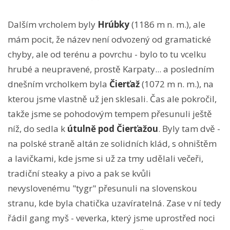
Dalším vrcholem byly
Hrúbky
(1186 m n. m.), ale
mám pocit, že název není odvozený od gramatické
chyby, ale od terénu a povrchu - bylo to tu vcelku
hrubé a neupravené, prostě Karpaty... a posledním
dnešním vrcholkem byla
Čierťaž
(1072 m n. m.), na
kterou jsme vlastně už jen sklesali. Čas ale pokročil,
takže jsme se pohodovým tempem přesunuli ještě
níž, do sedla k
útulně pod Čierťažou
. Byly tam dvě -
na polské straně altán ze solidních klád, s ohništěm
a lavičkami, kde jsme si už za tmy udělali večeři,
tradiční steaky a pivo a pak se kvůli
nevyslovenému "tygr" přesunuli na slovenskou
stranu, kde byla chatička uzavíratelná. Zase v ní tedy
řádil gang myš - veverka, který jsme uprostřed noci