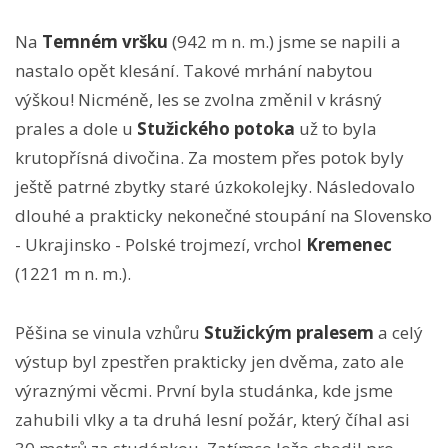
Na
Temném vršku
(942 m n. m.) jsme se napili a
nastalo opět klesání. Takové mrhání nabytou
výškou! Nicméně, les se zvolna změnil v krásný
prales a dole u
Stužického potoka
už to byla
krutopřísná divočina. Za mostem přes potok byly
ještě patrné zbytky staré úzkokolejky. Následovalo
dlouhé a prakticky nekonečné stoupání na Slovensko
- Ukrajinsko - Polské trojmezí, vrchol
Kremenec
(1221 m n. m.).
Pěšina se vinula vzhůru
Stužickým pralesem
a celý
výstup byl zpestřen prakticky jen dvěma, zato ale
výraznými věcmi. První byla studánka, kde jsme
zahubili vlky a ta druhá lesní požár, který číhal asi