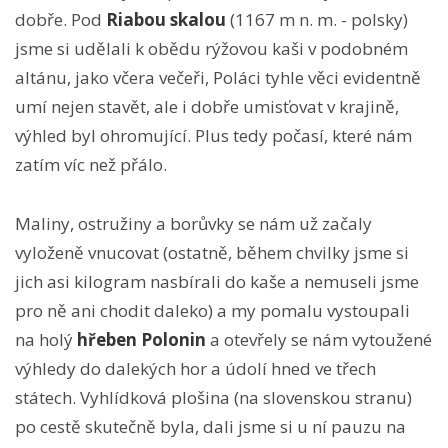
dobře. Pod
Riabou skalou
(1167 m n. m. - polsky)
jsme si udělali k obědu rýžovou kaši v podobném
altánu, jako včera večeři, Poláci tyhle věci evidentně
umí nejen stavět, ale i dobře umisťovat v krajině,
výhled byl ohromující. Plus tedy počasí, které nám
zatím víc než přálo.
Maliny, ostružiny a borůvky se nám už začaly
vyloženě vnucovat (ostatně, během chvilky jsme si
jich asi kilogram nasbírali do kaše a nemuseli jsme
pro ně ani chodit daleko) a my pomalu vystoupali
na holý
hřeben Polonin
a otevřely se nám vytoužené
výhledy do dalekých hor a údolí hned ve třech
státech. Vyhlídková plošina (na slovenskou stranu)
po cestě skutečně byla, dali jsme si u ní pauzu na