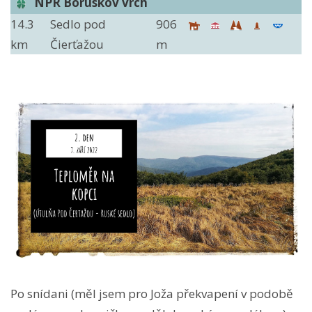
NPR Boruskov vrch
14.3
Sedlo pod
906
km
Čierťažou
m
Po snídani (měl jsem pro Joža překvapení v podobě