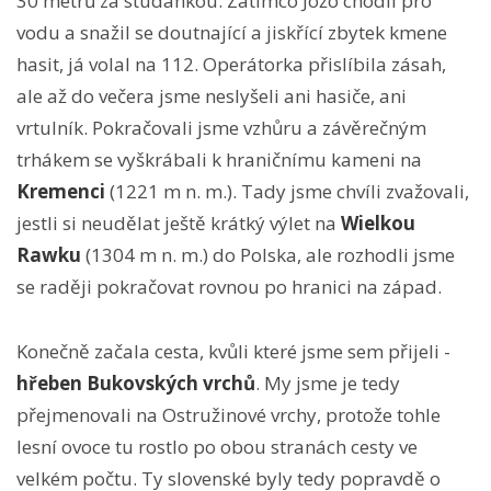
30 metrů za studánkou. Zatímco Jožo chodil pro
vodu a snažil se doutnající a jiskřící zbytek kmene
hasit, já volal na 112. Operátorka přislíbila zásah,
ale až do večera jsme neslyšeli ani hasiče, ani
vrtulník. Pokračovali jsme vzhůru a závěrečným
trhákem se vyškrábali k hraničnímu kameni na
Kremenci
(1221 m n. m.). Tady jsme chvíli zvažovali,
jestli si neudělat ještě krátký výlet na
Wielkou
Rawku
(1304 m n. m.) do Polska, ale rozhodli jsme
se raději pokračovat rovnou po hranici na západ.
Konečně začala cesta, kvůli které jsme sem přijeli -
h
řeben Bukovských vrchů
. My jsme je tedy
přejmenovali na Ostružinové vrchy, protože tohle
lesní ovoce tu rostlo po obou stranách cesty ve
velkém počtu. Ty slovenské byly tedy popravdě o