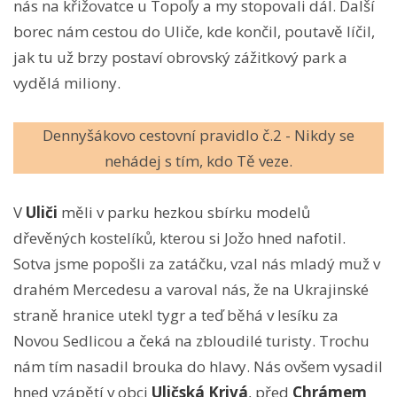
nás na křižovatce u Topoľy a my stopovali dál. Další
borec nám cestou do Uliče, kde končil, poutavě líčil,
jak tu už brzy postaví obrovský zážitkový park a
vydělá miliony.
Dennyšákovo cestovní pravidlo č.2 - Nikdy se
nehádej s tím, kdo Tě veze.
V
Uliči
měli v parku hezkou sbírku modelů
dřevěných kostelíků, kterou si Jožo hned nafotil.
Sotva jsme popošli za zatáčku, vzal nás mladý muž v
drahém Mercedesu a varoval nás, že na Ukrajinské
straně hranice utekl tygr a teď běhá v lesíku za
Novou Sedlicou a čeká na zbloudilé turisty. Trochu
nám tím nasadil brouka do hlavy. Nás ovšem vysadil
hned vzápětí v obci
Uličská Krivá
, před
Chrámem