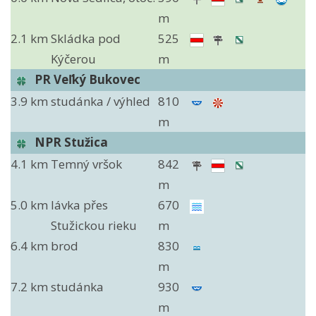
m
2.1 km
Skládka pod
525
Kýčerou
m
PR Veľký Bukovec
3.9 km
studánka / výhled
810
m
NPR Stužica
4.1 km
Temný vršok
842
m
5.0 km
lávka přes
670
Stužickou rieku
m
6.4 km
brod
830
m
7.2 km
studánka
930
m