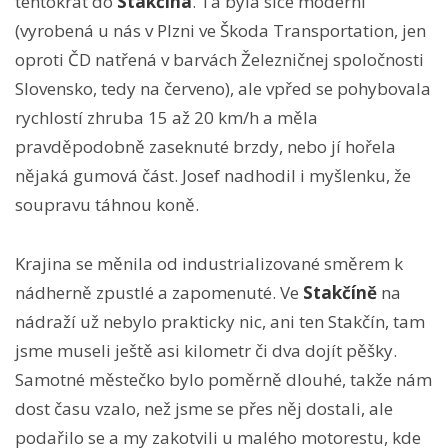
tentokrát do
Stakčína
. Ta byla sice moderní
(vyrobená u nás v Plzni ve Škoda Transportation, jen
oproti ČD natřená v barvách Železničnej spoločnosti
Slovensko, tedy na červeno), ale vpřed se pohybovala
rychlostí zhruba 15 až 20 km/h a měla
pravděpodobně zaseknuté brzdy, nebo jí hořela
nějaká gumová část. Josef nadhodil i myšlenku, že
soupravu táhnou koně.
Krajina se měnila od industrializované směrem k
nádherně zpustlé a zapomenuté. Ve
Stakčíně
na
nádraží už nebylo prakticky nic, ani ten Stakčín, tam
jsme museli ještě asi kilometr či dva dojít pěšky.
Samotné městečko bylo poměrně dlouhé, takže nám
dost času vzalo, než jsme se přes něj dostali, ale
podařilo se a my zakotvili u malého motorestu, kde