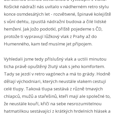
Košické nádraží nás uvítalo v nádherném retro stylu
konce osmdesátých let - rozvětvené, špinavé kolejiště
s vůní dehtu, zpustlá nádražní budova a čilé lidské
hemžení. Jak Jožo podotkl, příště pojedeme s ČD,
protože ti vypravují lůžkový vlak z Prahy až do
Humenného, kam teď musíme jet přípojem.
Vyhledali jsme tedy příslušný vlak a uctili minutou
ticha právě opuštěný žlutý vlak s jeho komfortem.
Tady se jezdí v retro vagónech a má to grády. Hodně
dělají východniari, kterých neustále vlakem cestují
celé tlupy. Taková tlupa sestává z různě tmavých
chlapců, mužů a stařešinů, kteří mají ale společné to,
že neustále kouří, křičí na sebe nesrozumitelnou
hatmatilkou sestávající z krátkých hrdelních hlásek a