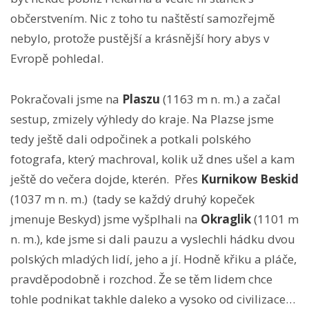
občerstvením. Nic z toho tu naštěstí samozřejmě
nebylo, protože pustější a krásnější hory abys v
Evropě pohledal.
Pokračovali jsme na
Plaszu
(1163 m n. m.) a začal
sestup, zmizely výhledy do kraje. Na Plazse jsme
tedy ještě dali odpočinek a potkali polského
fotografa, který machroval, kolik už dnes ušel a kam
ještě do večera dojde, kterén. Přes
Kurnikow Beskid
(1037 m n. m.) (tady se každý druhý kopeček
jmenuje Beskyd) jsme vyšplhali na
Okraglik
(1101 m
n. m.), kde jsme si dali pauzu a vyslechli hádku dvou
polských mladých lidí, jeho a jí. Hodně křiku a pláče,
pravděpodobně i rozchod. Že se těm lidem chce
tohle podnikat takhle daleko a vysoko od civilizace…