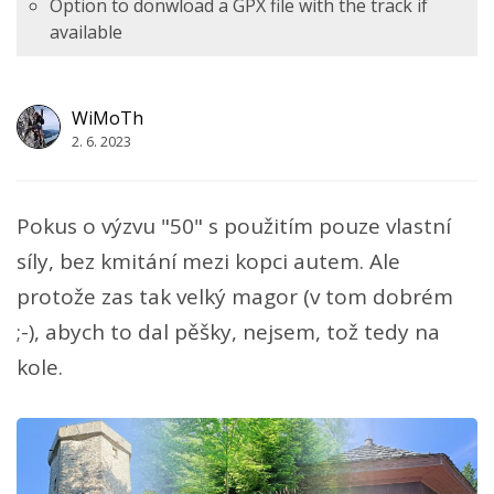
Option to donwload a GPX file with the track if
available
WiMoTh
2. 6. 2023
Pokus o výzvu "50" s použitím pouze vlastní
síly, bez kmitání mezi kopci autem. Ale
protože zas tak velký magor (v tom dobrém
;-), abych to dal pěšky, nejsem, tož tedy na
kole.