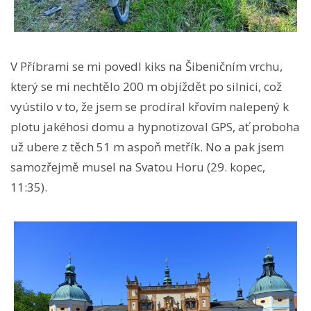
V Příbrami se mi povedl kiks na Šibeničním vrchu,
který se mi nechtělo 200 m objíždět po silnici, což
vyústilo v to, že jsem se prodíral křovím nalepený k
plotu jakéhosi domu a hypnotizoval GPS, ať proboha
už ubere z těch 51 m aspoň metřík. No a pak jsem
samozřejmě musel na Svatou Horu (29. kopec,
11:35).