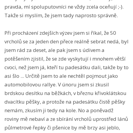
pravda, mí spoluputovníci ne vždy zcela oceňují ;-).
Takže si myslím, že jsem tady naprosto správně.
Při procházení zdejších výzev jsem si říkal, že 50
vrcholů se za jeden den přece reálně sebrat nedá, byl
jsem rád za deset, ale pak jsem s údivem a
potěšením zjistil, že se zde vyskytují i mnohem větší
cvoci, než jsem já, kteří tu padesátku dali, takže by to
asi šlo ... Určitě jsem to ale nechtěl pojmout jako
automobilovou rallye. V únoru jsem si zkusil
brdskou desítku na běžkách, v březnu křivoklátskou
dvacítku pěšky, a protože na padesátku čistě pěšky
nemám, zkusím ji tedy na kole. No a poněvadž
roviny mě nebaví a ze sbírání vrcholů uprostřed lánů
půlmetrové řepky či pšenice by mě brzy asi jeblo,