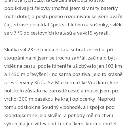
poblikávající čelovky (možná jsem si v ní ty baterky
mohl dobít) a postupného rozednívání se jsem uvařil
čaj, zdravě posnídal špek s chlebem a sušenky, svlékl
se v 7 °C do cestovních kraťasů a ve 4:15 vyrazil.
Skalka v 4:23 se luxusně dala sebrat ze sedla, při
stoupání na ní jsem se trochu zahřál, začínalo být i
vidět na cestu, podle itineráře už zbývalo jen 103 km
a 1430 m převýšení - no samá pozitiva. Jelo to krásně
přes Červený Kříž a Sv. Markétu až ke Vrážkám, kde
holt kolo zůstalo na zarostlé cestě a musel jsem pro
vrchol 300 m pasekou ke kraji oplocenky. Naproti
tomu odskok na Soudný v pohodě, a i spojka pod
Klondajkem se jela skvěle. Z pohody mě na chvíli
vykolejila jen větev pod Ledňáčkem, která bohužel