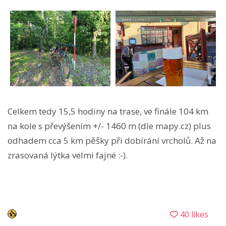
Celkem tedy 15,5 hodiny na trase, ve finále 104 km
na kole s převýšením +/- 1460 m (dle mapy.cz) plus
odhadem cca 5 km pěšky při dobírání vrcholů. Až na
zrasovaná lýtka velmi fajné :-).
40 likes