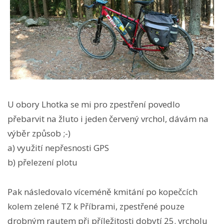
U obory Lhotka se mi pro zpestření povedlo
přebarvit na žluto i jeden červený vrchol, dávám na
výběr způsob ;-)
a) využití nepřesnosti GPS
b) přelezení plotu
Pak následovalo víceméně kmitání po kopečcích
kolem zelené TZ k Příbrami, zpestřené pouze
drobným rautem při příležitosti dobytí 25. vrcholu