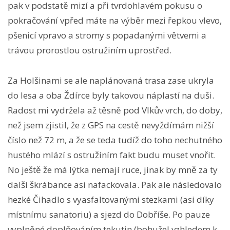
pak v podstatě mizí a při tvrdohlavém pokusu o
pokračování vpřed máte na výběr mezi řepkou vlevo,
pšenicí vpravo a stromy s popadanými větvemi a
trávou prorostlou ostružiním uprostřed.
Za Holšinami se ale naplánovaná trasa zase ukryla
do lesa a oba Ždírce byly takovou náplastí na duši.
Radost mi vydržela až těsně pod Vlkův vrch, do doby,
než jsem zjistil, že z GPS na cestě nevyždímám nižší
číslo než 72 m, a že se teda tudíž do toho nechutného
hustého mlází s ostružiním fakt budu muset vnořit.
No ještě že má lýtka nemají ruce, jinak by mně za ty
další škrábance asi nafackovala. Pak ale následovalo
hezké Čihadlo s vyasfaltovanými stezkami (asi díky
místnímu sanatoriu) a sjezd do Dobříše. Po pauze
vyplněné doplňováním tekutin (bohužel vzhledem k