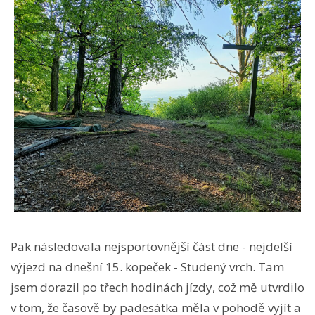
Pak následovala nejsportovnější část dne - nejdelší
výjezd na dnešní 15. kopeček - Studený vrch. Tam
jsem dorazil po třech hodinách jízdy, což mě utvrdilo
v tom, že časově by padesátka měla v pohodě vyjít a