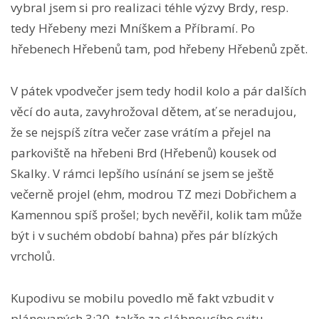
vybral jsem si pro realizaci téhle výzvy Brdy, resp.
tedy Hřebeny mezi Mníškem a Příbramí. Po
hřebenech Hřebenů tam, pod hřebeny Hřebenů zpět.
V pátek vpodvečer jsem tedy hodil kolo a pár dalších
věcí do auta, zavyhrožoval dětem, ať se neradujou,
že se nejspíš zítra večer zase vrátím a přejel na
parkoviště na hřebeni Brd (Hřebenů) kousek od
Skalky. V rámci lepšího usínání se jsem se ještě
večerně projel (ehm, modrou TZ mezi Dobřichem a
Kamennou spíš prošel; bych nevěřil, kolik tam může
být i v suchém období bahna) přes pár blízkých
vrcholů.
Kupodivu se mobilu povedlo mě fakt vzbudit v
plánovaných 3:20, takže za slábnoucího svitu