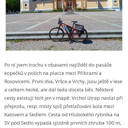
Po ní jsem trochu s obavami najížděl do pasáže
kopečků v polích na placce mezi Příbramí a
Rosovicemi. První dva, Vršce a Vrchy, jsou ještě v lese
a celkem hezké, ale dál teda docela běs. Některé
cesty existují holt jen v mapě. Vrchol útrap nastal při
přejezdu, resp. místy spíš přetlačování kola mezi
Katovem a Sedlem. Cesta od Hlubokého rybníka na
SV pod Sedlo vypadá sjízdně prvních zhruba 100 m,