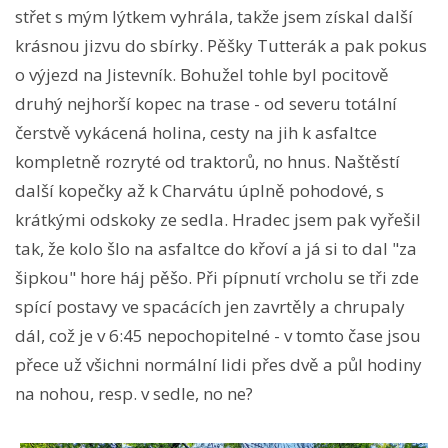
střet s mým lýtkem vyhrála, takže jsem získal další
krásnou jizvu do sbírky. Pěšky Tutterák a pak pokus
o výjezd na Jistevník. Bohužel tohle byl pocitově
druhý nejhorší kopec na trase - od severu totální
čerstvě vykácená holina, cesty na jih k asfaltce
kompletně rozryté od traktorů, no hnus. Naštěstí
další kopečky až k Charvátu úplně pohodové, s
krátkými odskoky ze sedla. Hradec jsem pak vyřešil
tak, že kolo šlo na asfaltce do křoví a já si to dal "za
šipkou" hore háj pěšo. Při pípnutí vrcholu se tři zde
spící postavy ve spacácích jen zavrtěly a chrupaly
dál, což je v 6:45 nepochopitelné - v tomto čase jsou
přece už všichni normální lidi přes dvě a půl hodiny
na nohou, resp. v sedle, no ne?