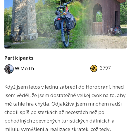
Participants
3797
WiMoTh
Když jsem letos v lednu zabředl do Horobraní, hned
jsem věděl, že jsem dostatečně velkej cvok na to, aby
mě tahle hra chytla. Odjakživa jsem mnohem radši
chodil spíš po stezkách až necestách než po
pohodlných zpevněných turistických dálnicích a
miluju vymýšlení a realizace zkratek, což tedy,