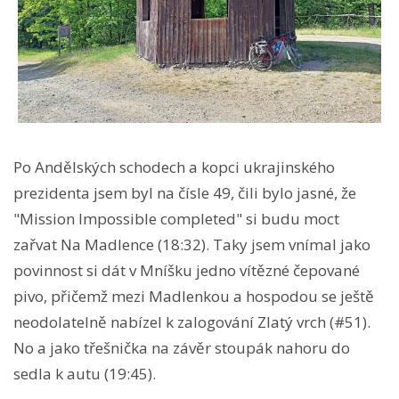
Po Andělských schodech a kopci ukrajinského
prezidenta jsem byl na čísle 49, čili bylo jasné, že
"Mission Impossible completed" si budu moct
zařvat Na Madlence (18:32). Taky jsem vnímal jako
povinnost si dát v Mníšku jedno vítězné čepované
pivo, přičemž mezi Madlenkou a hospodou se ještě
neodolatelně nabízel k zalogování Zlatý vrch (#51).
No a jako třešnička na závěr stoupák nahoru do
sedla k autu (19:45).