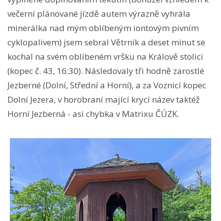
večerní plánované jízdě autem výrazně vyhrála
minerálka nad mým oblíbeným iontovým pivním
cyklopalivem) jsem sebral Větrník a deset minut se
kochal na svém oblíbeném vršku na Králově stolici
(kopec č. 43, 16:30). Následovaly tři hodně zarostlé
Jezberné (Dolní, Střední a Horní), a za Voznicí kopec
Dolní Jezera, v horobraní mající krycí název taktéž
Horní Jezberná - asi chybka v Matrixu ČÚZK.