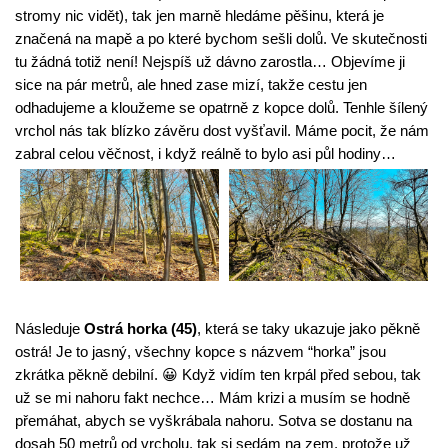
stromy nic vidět), tak jen marně hledáme pěšinu, která je 
značená na mapě a po které bychom sešli dolů. Ve skutečnosti 
tu žádná totiž není! Nejspíš už dávno zarostla… Objevíme ji 
sice na pár metrů, ale hned zase mizí, takže cestu jen 
odhadujeme a kloužeme se opatrně z kopce dolů. Tenhle šílený 
vrchol nás tak blízko závěru dost vyšťavil. Máme pocit, že nám 
zabral celou věčnost, i když reálně to bylo asi půl hodiny…
Následuje 
Ostrá horka (45)
, která se taky ukazuje jako pěkně 
ostrá! Je to jasný, všechny kopce s názvem “horka” jsou 
zkrátka pěkně debilní. 😀 Když vidím ten krpál před sebou, tak 
už se mi nahoru fakt nechce… Mám krizi a musím se hodně 
přemáhat, abych se vyškrábala nahoru. Sotva se dostanu na 
dosah 50 metrů od vrcholu, tak si sedám na zem, protože už 