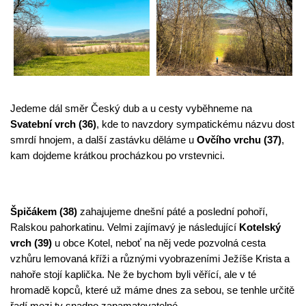
Jedeme dál směr Český dub a u cesty vyběhneme na 
Svatební vrch (36)
, kde to navzdory sympatickému názvu dost 
smrdí hnojem, a další zastávku děláme u 
Ovčího vrchu (37)
, 
kam dojdeme krátkou procházkou po vrstevnici.
Špičákem (38)
 zahajujeme dnešní páté a poslední pohoří, 
Ralskou pahorkatinu. Velmi zajímavý je následující 
Kotelský 
vrch (39)
 u obce Kotel, neboť na něj vede pozvolná cesta 
vzhůru lemovaná kříži a různými vyobrazeními Ježíše Krista a 
nahoře stojí kaplička. Ne že bychom byli věřící, ale v té 
hromadě kopců, které už máme dnes za sebou, se tenhle určitě 
řadí mezi ty snadno zapamatovatelné.