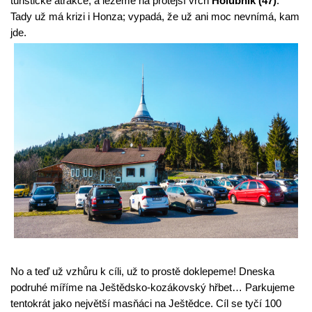
turistické atrakce, a lezeme na protější vrch 
Holubník (47)
. 
Tady už má krizi i Honza; vypadá, že už ani moc nevnímá, kam 
jde.
No a teď už vzhůru k cíli, už to prostě doklepeme! Dneska 
podruhé míříme na Ještědsko-kozákovský hřbet… Parkujeme 
tentokrát jako největší masňáci na Ještědce. Cíl se tyčí 100 