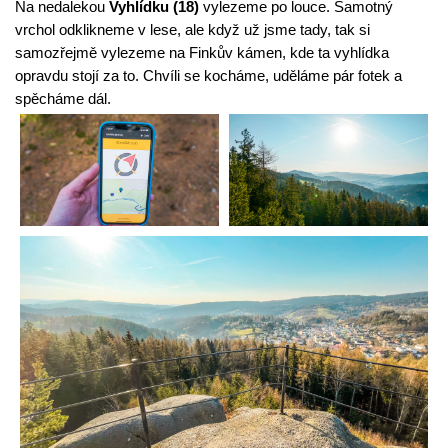
Na nedalekou 
Vyhlídku (18)
 vylezeme po louce. Samotný 
vrchol odklikneme v lese, ale když už jsme tady, tak si 
samozřejmě vylezeme na Finkův kámen, kde ta vyhlídka 
opravdu stojí za to. Chvíli se kocháme, uděláme pár fotek a 
spěcháme dál.