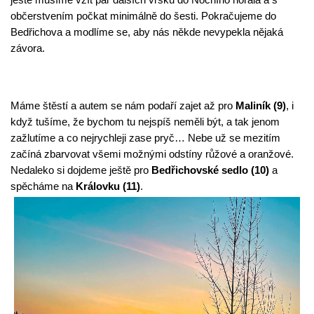
občerstvením počkat minimálně do šesti. Pokračujeme do 
Bedřichova a modlíme se, aby nás někde nevypekla nějaká 
závora.
Máme štěstí a autem se nám podaří zajet až pro 
Maliník (9)
, i 
když tušíme, že bychom tu nejspíš neměli být, a tak jenom 
zažlutíme a co nejrychleji zase pryč… Nebe už se mezitím 
začíná zbarvovat všemi možnými odstíny růžové a oranžové. 
Nedaleko si dojdeme ještě pro 
Bedřichovské sedlo (10)
 a 
spěcháme na 
Královku (11)
.