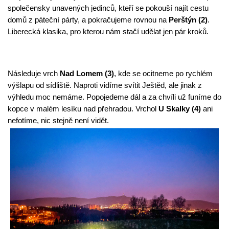
společensky unavených jedinců, kteří se pokouší najít cestu 
domů z páteční párty, a pokračujeme rovnou na 
Perštýn (2)
. 
Liberecká klasika, pro kterou nám stačí udělat jen pár kroků.
Následuje vrch 
Nad Lomem (3)
, kde se ocitneme po rychlém 
výšlapu od sídliště. Naproti vidíme svítit Ještěd, ale jinak z 
výhledu moc nemáme. Popojedeme dál a za chvíli už funíme do 
kopce v malém lesíku nad přehradou. Vrchol 
U Skalky (4)
 ani 
nefotíme, nic stejně není vidět.