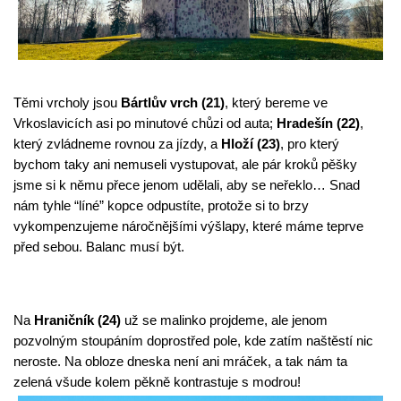
Těmi vrcholy jsou 
Bártlův vrch (21)
, který bereme ve 
Vrkoslavicích asi po minutové chůzi od auta; 
Hradešín (22)
, 
který zvládneme rovnou za jízdy, a 
Hloží (23)
, pro který 
bychom taky ani nemuseli vystupovat, ale pár kroků pěšky 
jsme si k němu přece jenom udělali, aby se neřeklo… Snad 
nám tyhle “líné” kopce odpustíte, protože si to brzy 
vykompenzujeme náročnějšími výšlapy, které máme teprve 
před sebou. Balanc musí být.
Na 
Hraničník (24)
 už se malinko projdeme, ale jenom 
pozvolným stoupáním doprostřed pole, kde zatím naštěstí nic 
neroste. Na obloze dneska není ani mráček, a tak nám ta 
zelená všude kolem pěkně kontrastuje s modrou!