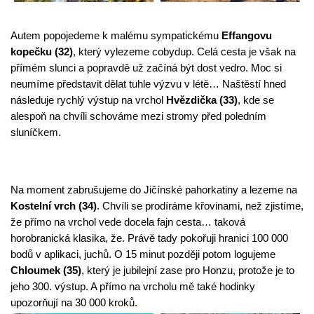
Autem popojedeme k malému sympatickému 
Effangovu 
kopečku (32)
, který vylezeme cobydup. Celá cesta je však na 
přímém slunci a popravdě už začíná být dost vedro. Moc si 
neumíme představit dělat tuhle výzvu v létě… Naštěstí hned 
následuje rychlý výstup na vrchol 
Hvězdička (33)
, kde se 
alespoň na chvíli schováme mezi stromy před poledním 
sluníčkem.
Na moment zabrušujeme do Jičínské pahorkatiny a lezeme na 
Kostelní vrch (34)
. Chvíli se prodíráme křovinami, než zjistíme, 
že přímo na vrchol vede docela fajn cesta… taková 
horobranická klasika, že. Právě tady pokořuji hranici 100 000 
bodů v aplikaci, juchů. O 15 minut později potom logujeme 
Chloumek (35)
, který je jubilejní zase pro Honzu, protože je to 
jeho 300. výstup. A přímo na vrcholu mě také hodinky 
upozorňují na 30 000 kroků.