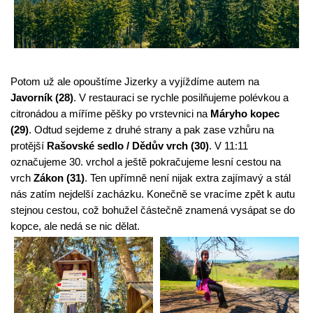
Potom už ale opouštíme Jizerky a vyjíždíme autem na 
Javorník (28)
. V restauraci se rychle posilňujeme polévkou a 
citronádou a míříme pěšky po vrstevnici na 
Máryho kopec 
(29)
. Odtud sejdeme z druhé strany a pak zase vzhůru na 
protější 
Rašovské sedlo / Dědův vrch (30)
. V 11:11 
označujeme 30. vrchol a ještě pokračujeme lesní cestou na 
vrch 
Zákon (31)
. Ten upřímně není nijak extra zajímavý a stál 
nás zatím nejdelší zacházku. Konečně se vracíme zpět k autu 
stejnou cestou, což bohužel částečně znamená vysápat se do 
kopce, ale nedá se nic dělat.