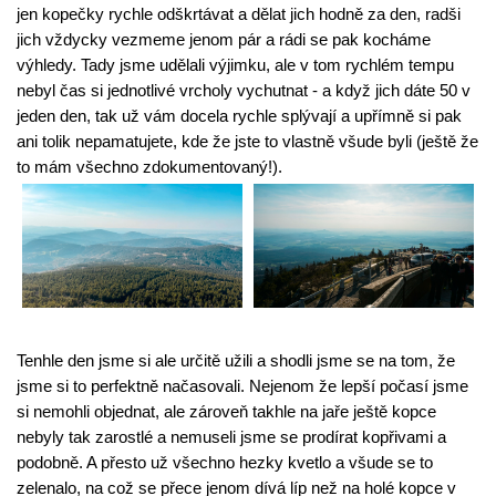
jen kopečky rychle odškrtávat a dělat jich hodně za den, radši 
jich vždycky vezmeme jenom pár a rádi se pak kocháme 
výhledy. Tady jsme udělali výjimku, ale v tom rychlém tempu 
nebyl čas si jednotlivé vrcholy vychutnat - a když jich dáte 50 v 
jeden den, tak už vám docela rychle splývají a upřímně si pak 
ani tolik nepamatujete, kde že jste to vlastně všude byli (ještě že 
to mám všechno zdokumentovaný!).
Tenhle den jsme si ale určitě užili a shodli jsme se na tom, že 
jsme si to perfektně načasovali. Nejenom že lepší počasí jsme 
si nemohli objednat, ale zároveň takhle na jaře ještě kopce 
nebyly tak zarostlé a nemuseli jsme se prodírat kopřivami a 
podobně. A přesto už všechno hezky kvetlo a všude se to 
zelenalo, na což se přece jenom dívá líp než na holé kopce v 