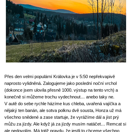
Přes den velmi populární Královka je v 5:50 nepřekvapivě 
naprosto vylidněná. Zalogujeme jako poslední noční vrchol 
(dokonce jsem ulovila přesně 1000. výstup na tento vrch) a 
konečně si můžeme trochu vydechnout… anebo taky ne.
V autě do sebe rychle házíme kus chleba, uvařená vajíčka a 
nějaký ten banán, ale sotva polknu dvě sousta, Honza už má 
všechno snědené a zase startuje, že vyrážíme dál a jíst prý 
můžu za jízdy. Ale když já za jízdy musím natáčet… Remcat si 
ale nedovolím. Má totiž pravdu, že jestli to chceme všechno 