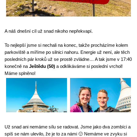
A náš dnešní cíl už snad nikoho nepřekvapí.
To nejlepší jsme si nechali na konec, takže procházíme kolem 
parkoviště a míříme po silnici nahoru. Energie už není, ale těch 
posledních pár kroků už se prostě zvládne… A tak jsme v 17:40 
konečně na 
Ještědu (50)
 a odklikáváme si poslední vrchol!
Máme splněno!
Už snad ani nemáme sílu se radovat. Jsme jako dva zombíci a 
spíš se nám ulevilo, že je to za námi 🙂 Nemáme ve zvyku si 