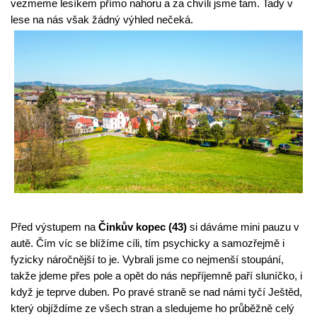
vezmeme lesíkem přímo nahoru a za chvíli jsme tam. Tady v 
lese na nás však žádný výhled nečeká.
Před výstupem na 
Činkův kopec (43)
 si dáváme mini pauzu v 
autě. Čím víc se blížíme cíli, tím psychicky a samozřejmě i 
fyzicky náročnější to je. Vybrali jsme co nejmenší stoupání, 
takže jdeme přes pole a opět do nás nepříjemně paří sluníčko, i 
když je teprve duben. Po pravé straně se nad námi tyčí Ještěd, 
který objíždíme ze všech stran a sledujeme ho průběžně celý 