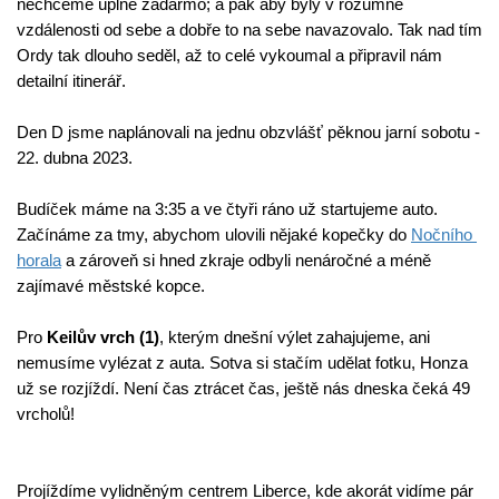
nechceme úplně zadarmo; a pak aby byly v rozumné 
vzdálenosti od sebe a dobře to na sebe navazovalo. Tak nad tím 
Ordy tak dlouho seděl, až to celé vykoumal a připravil nám 
detailní itinerář.
Den D jsme naplánovali na jednu obzvlášť pěknou jarní sobotu - 
22. dubna 2023.
Budíček máme na 3:35 a ve čtyři ráno už startujeme auto. 
Začínáme za tmy, abychom ulovili nějaké kopečky do 
Nočního 
horala
 a zároveň si hned zkraje odbyli nenáročné a méně 
zajímavé městské kopce.
Pro 
Keilův vrch (1)
, kterým dnešní výlet zahajujeme, ani 
nemusíme vylézat z auta. Sotva si stačím udělat fotku, Honza 
už se rozjíždí. Není čas ztrácet čas, ještě nás dneska čeká 49 
vrcholů!
Projíždíme vylidněným centrem Liberce, kde akorát vidíme pár 