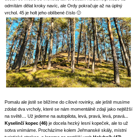
odmítám dělat kroky navíc, ale Ordy pokračuje až na úplný 
vrchol. 45 je holt jeho oblíbené číslo 🙂
Pomalu ale jistě se blížíme do cílové rovinky, ale ještě musíme 
zdolat dva vrcholy, které se nám momentálně zdají jako nejtěžší 
na světě… Už jedeme na autopilota, levá, pravá, levá, pravá...
Kyselinčí kopec (46)
 je docela hezký lesní kopeček, ale to už 
sotva vnímáme. Procházíme kolem Jeřmanské skály, místní 