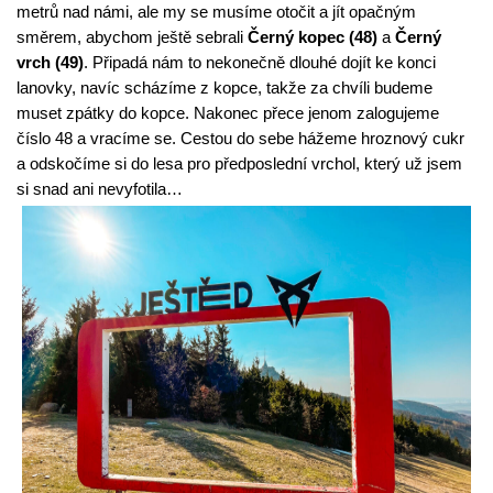
metrů nad námi, ale my se musíme otočit a jít opačným 
směrem, abychom ještě sebrali 
Černý kopec (48)
 a 
Černý 
vrch (49)
. Připadá nám to nekonečně dlouhé dojít ke konci 
lanovky, navíc scházíme z kopce, takže za chvíli budeme 
muset zpátky do kopce. Nakonec přece jenom zalogujeme 
číslo 48 a vracíme se. Cestou do sebe hážeme hroznový cukr 
a odskočíme si do lesa pro předposlední vrchol, který už jsem 
si snad ani nevyfotila…