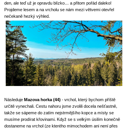
den, ale teď už je opravdu blízko… a přitom pořád daleko! 
Projdeme lesem a na vrcholu se nám mezi větvemi otevřel 
nečekaně hezký výhled.
Následuje 
Mazova horka (44)
 - vrchol, který bychom příště 
určitě vynechali. Cestu nahoru jsme zvolili docela nešťastně, 
takže se sápeme do zatím nejstrmějšího kopce a místy se 
musíme prodírat křovinami. Když se s velkým úsilím konečně 
dostaneme na vrchol (ze kterého mimochodem ani není přes 