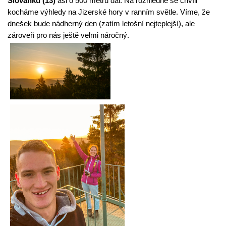
Slovanku (13)
 asi o 500 metrů dál. Na rozhledně se chvíli 
kocháme výhledy na Jizerské hory v ranním světle. Víme, že 
dnešek bude nádherný den (zatím letošní nejteplejší), ale 
zároveň pro nás ještě velmi náročný.