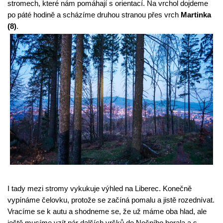
stromech, které nám pomáhají s orientací. Na vrchol dojdeme 
po páté hodině a scházíme druhou stranou přes vrch 
Martinka 
(8)
.
I tady mezi stromy vykukuje výhled na Liberec. Konečně 
vypínáme čelovku, protože se začíná pomalu a jistě rozednívat. 
Vracíme se k autu a shodneme se, že už máme oba hlad, ale 
ještě musíme vzít pár dalších vršků do Nočního horala a s 