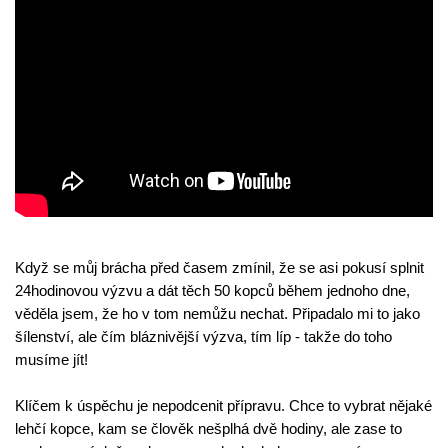
Když se můj brácha před časem zmínil, že se asi pokusí splnit 
24hodinovou výzvu a dát těch 50 kopců během jednoho dne, 
věděla jsem, že ho v tom nemůžu nechat. Připadalo mi to jako 
šílenství, ale čím bláznivější výzva, tím líp - takže do toho 
musíme jít!
Klíčem k úspěchu je nepodcenit přípravu. Chce to vybrat nějaké 
lehčí kopce, kam se člověk nešplhá dvě hodiny, ale zase to 