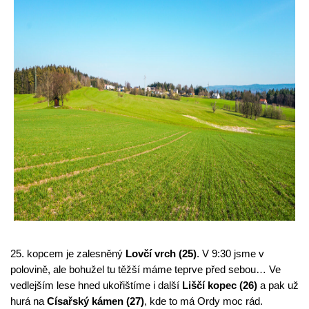
25. kopcem je zalesněný 
Lovčí vrch (25)
. V 9:30 jsme v 
polovině, ale bohužel tu těžší máme teprve před sebou… Ve 
vedlejším lese hned ukořištíme i další 
Liščí kopec (26)
 a pak už 
hurá na 
Císařský kámen (27)
, kde to má Ordy moc rád. 