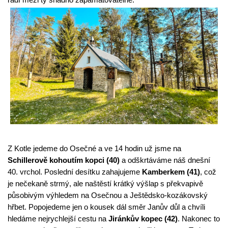
Z Kotle jedeme do Osečné a ve 14 hodin už jsme na 
Schillerově kohoutím kopci (40)
 a odškrtáváme náš dnešní 
40. vrchol. Poslední desítku zahajujeme 
Kamberkem (41)
, což 
je nečekaně strmý, ale naštěstí krátký výšlap s překvapivě 
působivým výhledem na Osečnou a Ještědsko-kozákovský 
hřbet. Popojedeme jen o kousek dál směr Janův důl a chvíli 
hledáme nejrychlejší cestu na 
Jiránkův kopec (42)
. Nakonec to 