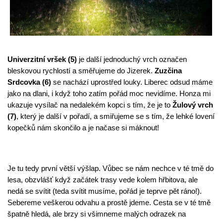
Univerzitní vršek (5)
 je další jednoduchý vrch označen 
bleskovou rychlostí a směřujeme do Jizerek. 
Zuzčina 
Srdcovka (6)
 se nachází uprostřed louky. Liberec odsud máme 
jako na dlani, i když toho zatím pořád moc nevidíme. Honza mi 
ukazuje vysílač na nedalekém kopci s tím, že je to 
Žulový vrch 
(7)
, který je další v pořadí, a smiřujeme se s tím, že lehké lovení 
kopečků nám skončilo a je načase si máknout!
Je tu tedy první větší výšlap. Vůbec se nám nechce v té tmě do 
lesa, obzvlášť když začátek trasy vede kolem hřbitova, ale 
nedá se svítit (teda svítit musíme, pořád je teprve pět ráno!). 
Sebereme veškerou odvahu a prostě jdeme. Cesta se v té tmě 
špatně hledá, ale brzy si všimneme malých odrazek na 