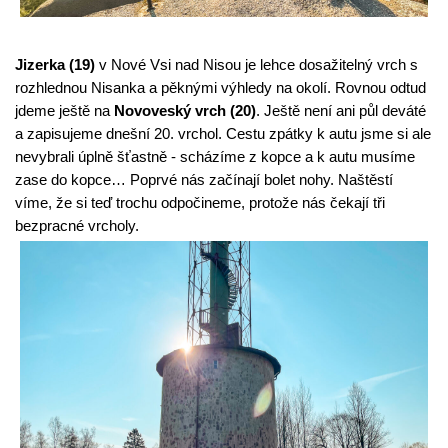
Jizerka (19)
 v Nové Vsi nad Nisou je lehce dosažitelný vrch s 
rozhlednou Nisanka a pěknými výhledy na okolí. Rovnou odtud 
jdeme ještě na 
Novoveský vrch (20)
. Ještě není ani půl deváté 
a zapisujeme dnešní 20. vrchol. Cestu zpátky k autu jsme si ale 
nevybrali úplně šťastně - scházíme z kopce a k autu musíme 
zase do kopce… Poprvé nás začínají bolet nohy. Naštěstí 
víme, že si teď trochu odpočineme, protože nás čekají tři 
bezpracné vrcholy.