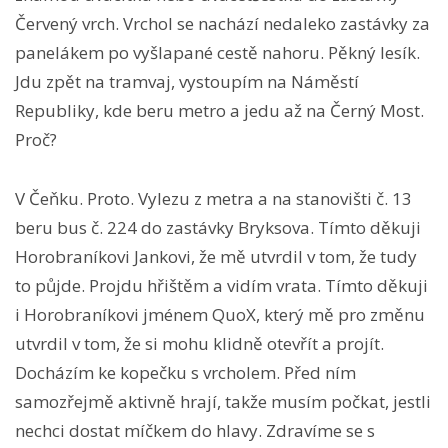
Červený vrch. Vrchol se nachází nedaleko zastávky za
panelákem po vyšlapané cestě nahoru. Pěkný lesík.
Jdu zpět na tramvaj, vystoupím na Náměstí
Republiky, kde beru metro a jedu až na Černý Most.
Proč?
V Čeňku. Proto. Vylezu z metra a na stanovišti č. 13
beru bus č. 224 do zastávky Bryksova. Tímto děkuji
Horobraníkovi Jankovi, že mě utvrdil v tom, že tudy
to půjde. Projdu hřištěm a vidím vrata. Tímto děkuji
i Horobraníkovi jménem QuoX, který mě pro změnu
utvrdil v tom, že si mohu klidně otevřít a projít.
Docházím ke kopečku s vrcholem. Před ním
samozřejmě aktivně hrají, takže musím počkat, jestli
nechci dostat míčkem do hlavy. Zdravíme se s