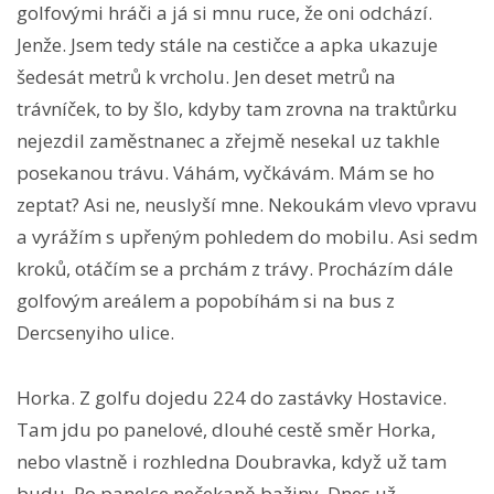
golfovými hráči a já si mnu ruce, že oni odchází.
Jenže. Jsem tedy stále na cestičce a apka ukazuje
šedesát metrů k vrcholu. Jen deset metrů na
trávníček, to by šlo, kdyby tam zrovna na traktůrku
nejezdil zaměstnanec a zřejmě nesekal uz takhle
posekanou trávu. Váhám, vyčkávám. Mám se ho
zeptat? Asi ne, neuslyší mne. Nekoukám vlevo vpravu
a vyrážím s upřeným pohledem do mobilu. Asi sedm
kroků, otáčím se a prchám z trávy. Procházím dále
golfovým areálem a popobíhám si na bus z
Dercsenyiho ulice.
Horka. Z golfu dojedu 224 do zastávky Hostavice.
Tam jdu po panelové, dlouhé cestě směr Horka,
nebo vlastně i rozhledna Doubravka, když už tam
budu. Po panelce nečekaně bažiny. Dnes už