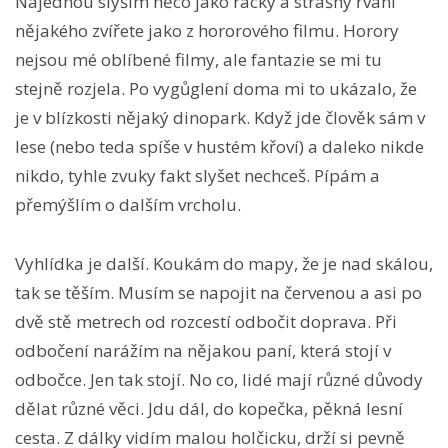
Najednou slyším něco jako racky a strašný řvaní
nějakého zvířete jako z hororového filmu. Horory
nejsou mé oblíbené filmy, ale fantazie se mi tu
stejně rozjela. Po vygůglení doma mi to ukázalo, že
je v blízkosti nějaký dinopark. Když jde člověk sám v
lese (nebo teda spíše v hustém křoví) a daleko nikde
nikdo, tyhle zvuky fakt slyšet nechceš. Pípám a
přemýšlím o dalším vrcholu.
Vyhlídka je další. Koukám do mapy, že je nad skálou,
tak se těším. Musím se napojit na červenou a asi po
dvě stě metrech od rozcestí odbočit doprava. Při
odbočení narážím na nějakou paní, která stojí v
odbočce. Jen tak stojí. No co, lidé mají různé důvody
dělat různé věci. Jdu dál, do kopečka, pěkná lesní
cesta. Z dálky vidím malou holčicku, drží si pevně