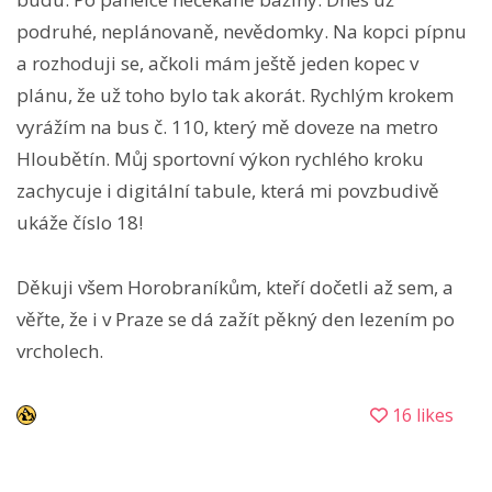
podruhé, neplánovaně, nevědomky. Na kopci pípnu
a rozhoduji se, ačkoli mám ještě jeden kopec v
plánu, že už toho bylo tak akorát. Rychlým krokem
vyrážím na bus č. 110, který mě doveze na metro
Hloubětín. Můj sportovní výkon rychlého kroku
zachycuje i digitální tabule, která mi povzbudivě
ukáže číslo 18!
Děkuji všem Horobraníkům, kteří dočetli až sem, a
věřte, že i v Praze se dá zažít pěkný den lezením po
vrcholech.
16 likes