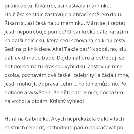
piknik deku. Říkám si, asi naštvala maminku.
Holčička se stále zastavuje a obrací směrem dolů.
Říkam si, asi čeká na tu maminku. Mám se jí zeptat,
jestli nepotřebuje pomoc? O pár kroků dále narážím
na další holčicku, která sedí schovaná na kraji cesty.
Sedí na piknik dece. Aha! Takže patří k sobě, no, jdu
dál, uvidíme co bude. Dojdu nahoru a potřebuji se
dát doleva na tu krásnou vyhlídku. Zastavuje mne
osoba, poznávám dvě české "celebrity" a žádají mne,
jestli mohu jít doprava....ehm....no to nemůžu no. Po
dohodě a vysvětlení, že děti patří k nim, docházím
na vrchol a pípám. Krásný výhled!
Hurá na Gabrielku. Abych nepřekážela v aktivitách
místních celebrit, rozhodnutí padlo pokračovat po