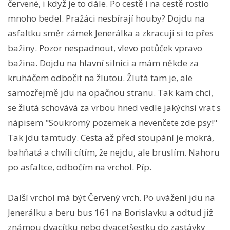
červené, i když je to dále. Po cestě i na cestě rostlo
mnoho bedel. Pražáci nesbírají houby? Dojdu na
asfaltku směr zámek Jenerálka a zkracuji si to přes
bažiny. Pozor nespadnout, vlevo potůček vpravo
bažina. Dojdu na hlavní silnici a mám někde za
kruháčem odbočit na žlutou. Žlutá tam je, ale
samozřejmě jdu na opačnou stranu. Tak kam chci,
se žlutá schovává za vrbou hned vedle jakýchsi vrat s
nápisem "Soukromý pozemek a nevenčete zde psy!"
Tak jdu tamtudy. Cesta až před stoupání je mokrá,
bahňatá a chvíli cítím, že nejdu, ale bruslím. Nahoru
po asfaltce, odbočím na vrchol. Píp.
Další vrchol má být Červený vrch. Po uvážení jdu na
Jenerálku a beru bus 161 na Borislavku a odtud již
známou dvacítku nebo dvacetšestku do zastávky