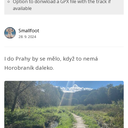
Option to donwload a GPX file with the track if
available
Smallfoot
28. 9. 2024
I do Prahy by se mělo, když to nemá
Horobraník daleko.