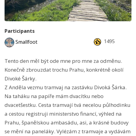
Participants
1495
Smallfoot
Tento den měl být ode mne pro mne za odměnu.
Konečně zbrouzdat trochu Prahu, konkrétně okolí
Divoké Šárky.
Z Anděla vezmu tramvaj na zastávku Divoká Šárka.
Na taháku na papíře mám dvacítku nebo
dvacetšestku. Cesta tramvají tvá necelou půlhodinku
a cestou registruji ministerstvo financí, výhled na
Prahu, španělskou ambasádu, asi, a krásné budovy
se mění na paneláky. Vylézám z tramvaje a vydávám