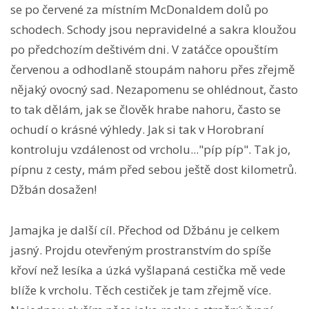
se po červené za místním McDonaldem dolů po
schodech. Schody jsou nepravidelné a sakra kloužou
po předchozím deštivém dni. V zatáčce opouštím
červenou a odhodlaně stoupám nahoru přes zřejmě
nějaký ovocný sad. Nezapomenu se ohlédnout, často
to tak dělám, jak se člověk hrabe nahoru, často se
ochudí o krásné výhledy. Jak si tak v Horobraní
kontroluju vzdálenost od vrcholu..."píp píp". Tak jo,
pípnu z cesty, mám před sebou ještě dost kilometrů.
Džbán dosažen!
Jamajka je další cíl. Přechod od Džbánu je celkem
jasný. Projdu otevřeným prostranstvím do spíše
křoví než lesíka a úzká vyšlapaná cestička mě vede
blíže k vrcholu. Těch cestiček je tam zřejmě více.