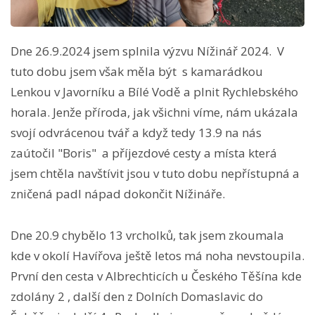
Dne 26.9.2024 jsem splnila výzvu Nížinář 2024. V
tuto dobu jsem však měla být s kamarádkou
Lenkou v Javorníku a Bílé Vodě a plnit Rychlebského
horala. Jenže příroda, jak všichni víme, nám ukázala
svojí odvrácenou tvář a když tedy 13.9 na nás
zaútočil "Boris" a příjezdové cesty a místa která
jsem chtěla navštívit jsou v tuto dobu nepřístupná a
zničená padl nápad dokončit Nížináře.
Dne 20.9 chybělo 13 vrcholků, tak jsem zkoumala
kde v okolí Havířova ještě letos má noha nevstoupila.
První den cesta v Albrechticích u Českého Těšína kde
zdolány 2 , další den z Dolních Domaslavic do