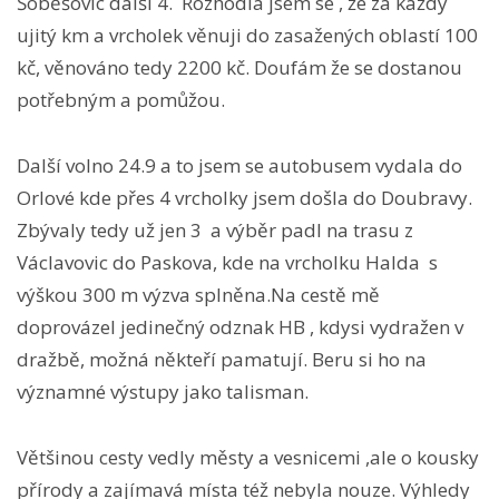
Šoběšovic další 4. Rozhodla jsem se , že za každý
ujitý km a vrcholek věnuji do zasažených oblastí 100
kč, věnováno tedy 2200 kč. Doufám že se dostanou
potřebným a pomůžou.
Další volno 24.9 a to jsem se autobusem vydala do
Orlové kde přes 4 vrcholky jsem došla do Doubravy.
Zbývaly tedy už jen 3 a výběr padl na trasu z
Václavovic do Paskova, kde na vrcholku Halda s
výškou 300 m výzva splněna.Na cestě mě
doprovázel jedinečný odznak HB , kdysi vydražen v
dražbě, možná někteří pamatují. Beru si ho na
významné výstupy jako talisman.
Většinou cesty vedly městy a vesnicemi ,ale o kousky
přírody a zajímavá místa též nebyla nouze. Výhledy