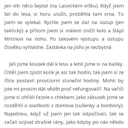
jen vítr něco šeptal (na Lasvickém vršku). Když jsem
šel do lesa, si horu uložit, proběhla tam srna. To
jsem se vylekal. Rychle jsem se dal na ústup (jen
taktický) a přitom jsem si málem zničil kolo a šlápl
Mrtinovi na nohu. Po takovém výstupu a ústupu
člověku vyhládne. Zastávka na jídlo je nezbytná.
Jeli jsme kousek dál k lesu a lehli jsme si na balíky.
Chtěl jsem zjistit kolik je asi tak hodin, tak jsem si ze
lžíce postavil provizorní sluneční hodiny. Mohli by
jste mi prosím dát vědět proč nefungovali?. Na vařiči
jsme si ohřáli fazole s chlebem. Jako zákusek jsme se
rozdělili o sladkosti z domova (sušenky a bonbóny).
Najednou, když už jsem jen tak odpočívali, tak se
začali ozývat strašné rány, jako kdyby po nás někdo