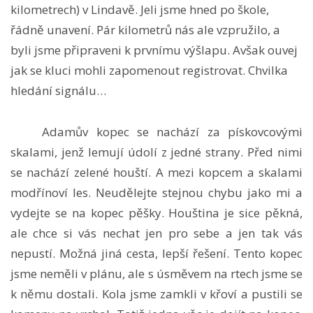
kilometrech) v Lindavě. Jeli jsme hned po škole,
řádně unavení. Pár kilometrů nás ale vzpružilo, a
byli jsme připraveni k prvnímu výšlapu. Avšak ouvej
jak se kluci mohli zapomenout registrovat. Chvilka
hledání signálu…
Adamův kopec se nachází za pískovcovými
skalami, jenž lemují údolí z jedné strany. Před nimi
se nachází zelené houští. A mezi kopcem a skalami
modřínoví les. Neudělejte stejnou chybu jako mi a
vydejte se na kopec pěšky. Houština je sice pěkná,
ale chce si vás nechat jen pro sebe a jen tak vás
nepustí. Možná jiná cesta, lepší řešení. Tento kopec
jsme neměli v plánu, ale s úsměvem na rtech jsme se
k němu dostali. Kola jsme zamkli v křoví a pustili se