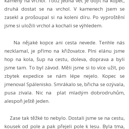
kameny na vrchol. Totiž jedna věc je dojít na kopec,
druhá dostat se na vrchol. V kamenech jsem se
zasekl a prošoupal si na koleni díru. Po vyproštění
jsme si uložili vrchol a kochali se výhledem.
Na nějaké kopce ani cesta nevede. Tenhle nás
nezklamal, je přímo na křižovatce. Plni elánu jsme
hop na kola, šup na cestu, doleva, doprava a byli
jsme tam. To byl závod. Měli jsme si to více užít, po
zbytek expedice se nám lépe nejelo. Kopec se
jmenoval Spálenisko. Smrákalo se, břicha se ozývala,
pusa zívala. Nic na plat mladým dobrodruhům,
alespoň ještě jeden.
Zase tak těžké to nebylo. Dostali jsme se na cestu,
kousek od pole a pak přejeli pole k lesu. Byla tma,