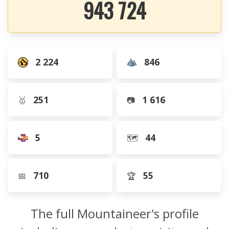
943 724
2 224
846
251
1 616
🥇
📷
5
44
🗺️
710
55
📅
🏆
The full Mountaineer's profile