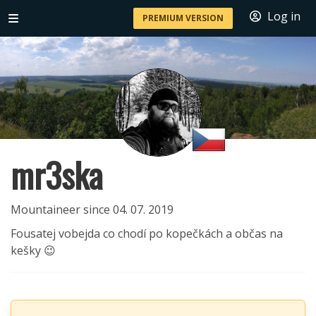
Log in
PREMIUM VERSION
mr3ska
Mountaineer since 04. 07. 2019
Fousatej vobejda co chodí po kopečkách a občas na
kešky 😉