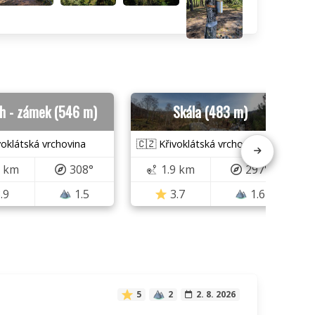
oh - zámek (546 m)
Skála (483 m)
voklátská vrchovina
🇨🇿 Křivoklátská vrchovina
8 km
308°
1.9 km
297°
.9
1.5
3.7
1.6
5
2
2. 8. 2026