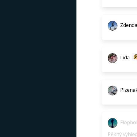
Zdend
Lída
Plzena
Flopbo
Pěkný výhled