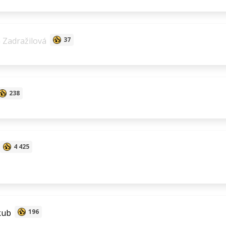
Zadražilová
37
238
4 425
kub
196