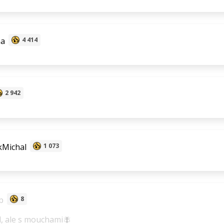
aa
4 414
2 942
kMichal
1 073
b
8
, ale s mouchami🪰