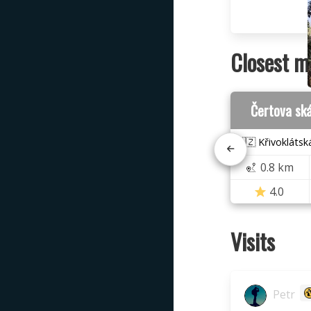
Closest m
Čertova sk
🇨🇿 Křivoklátsk
0.8 km
4.0
Visits
Petr