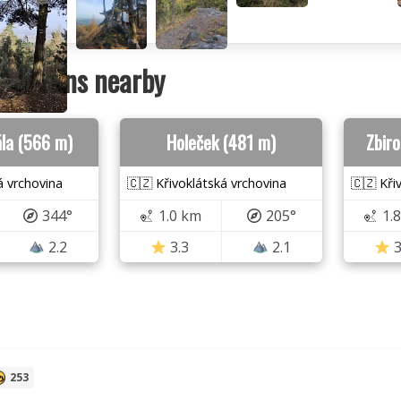
ountains nearby
ála (566 m)
Holeček (481 m)
Zbir
á vrchovina
🇨🇿 Křivoklátská vrchovina
🇨🇿 Kři
344°
1.0 km
205°
1.
2.2
3.3
2.1
3
253