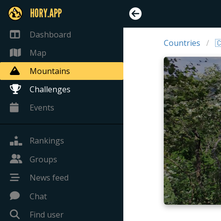
HORY.APP
Dashboard
Countries

Map
Mountains
Challenges
Events
Rankings
Groups
News feed
Chat
Find user