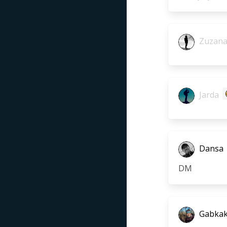
Zuzana 
Jarda
Dansa
DM
Gabka