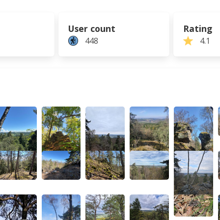
User count
Rating
448
4.1