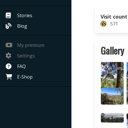
Stories
Visit count
571
Blog
My premium
Gallery
Settings
FAQ
E-Shop