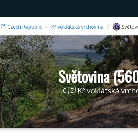
🇿 Czech Republic
Křivoklátská vrchovina
Světov
Světovina (56
🇨🇿 Křivoklátská vrch