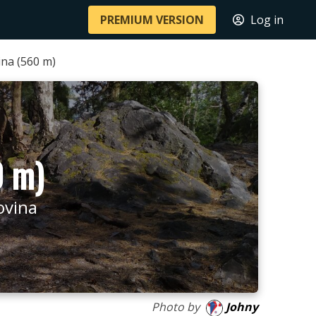
PREMIUM VERSION
Log in
ina (560 m)
0 m)
ovina
Photo by
Johny