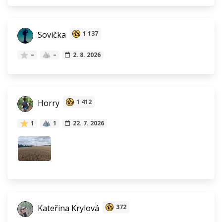
Sovička
1 137
–
–
2. 8. 2026
Horry
1 412
1
1
22. 7. 2026
Kateřina Krylová
372