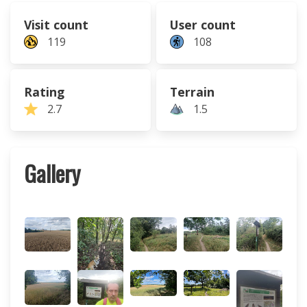
Visit count
User count
119
108
Rating
Terrain
2.7
1.5
Gallery