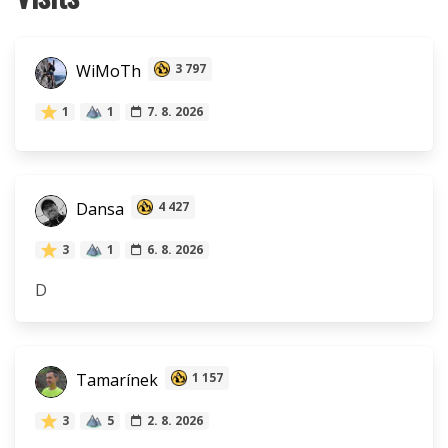
WiMoTh
3 797
1
1
7. 8. 2026
Dansa
4 427
3
1
6. 8. 2026
D
Tamarínek
1 157
3
5
2. 8. 2026