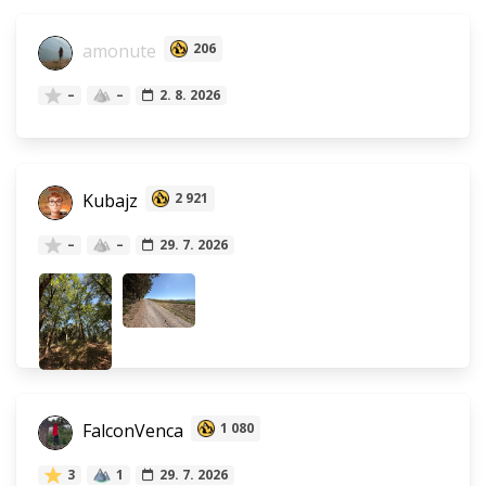
amonute
206
–
–
2. 8. 2026
Kubajz
2 921
–
–
29. 7. 2026
FalconVenca
1 080
3
1
29. 7. 2026