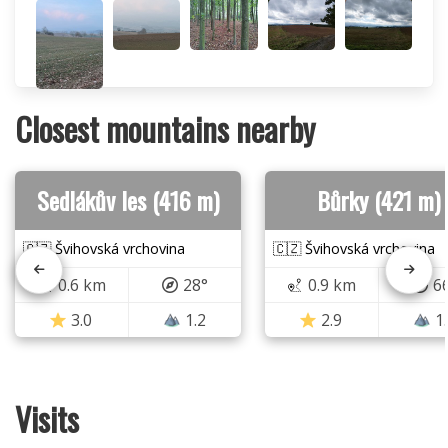
Closest mountains nearby
Sedlákův les (416 m)
Bůrky (421 m)
🇨🇿 Švihovská vrchovina
🇨🇿 Švihovská vrchovina
0.6 km
28°
0.9 km
6
3.0
1.2
2.9
1
Visits