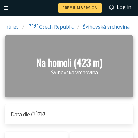
Log in
PREMIUM VERSION
ountries
🇨🇿 Czech Republic
Švihovská vrchovina
Na homoli (423 m)
🇨🇿 Švihovská vrchovina
Data dle ČÚZK!