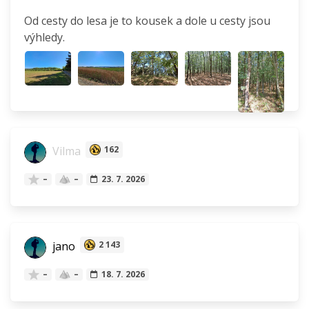
Od cesty do lesa je to kousek a dole u cesty jsou
výhledy.
Vilma
162
–
–
23. 7. 2026
jano
2 143
–
–
18. 7. 2026