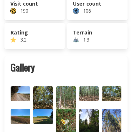
Visit count
User count
190
106
Rating
Terrain
3.2
1.3
Gallery